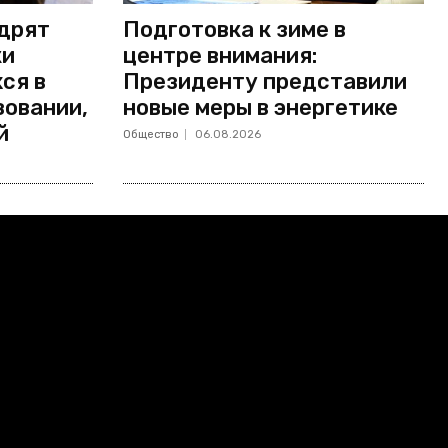
едрят
Подготовка к зиме в
ки
центре внимания:
ся в
Президенту представили
зовании,
новые меры в энергетике
й
Общество
06.08.2026