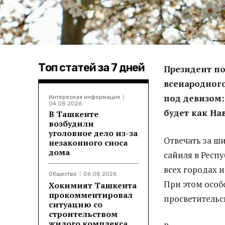
Топ статей за 7 дней
Президент по
всенародного
под девизом:
Интересная информация
04.08.2026
будет как Нав
В Ташкенте
возбудили
уголовное дело из-за
Отвечать за ш
незаконного сноса
дома
сайиля в Респ
всех городах 
Общество
06.08.2026
При этом особ
Хокимият Ташкента
прокомментировал
просветительс
ситуацию со
строительством
жилого комплекса