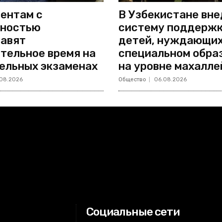
ентам с
В Узбекистане вн
дностью
систему поддерж
авят
детей, нуждающих
тельное время на
специальном обра
ельных экзаменах
на уровне махалле
08.2026
Общество
06.08.2026
Социальные сети