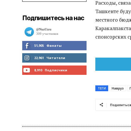
Расходы, связ
Ташкенте буду
Подпишитесь на нас
местного бюдж
Каракалпакстан
спонсорских с
51,905
Фанаты
МНЕ НРАВИТСЯ
22,961
Читатели
ЧИТАТЬ
8,910
Подписчики
ПОДПИСАТЬСЯ
ТЕГИ
Навруз
Поделитьс