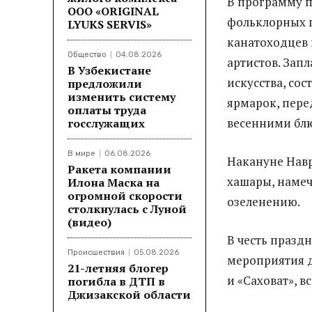
В программу п
ООО «ORIGINAL
фольклорных г
LYUKS SERVIS»
канатоходцев 
Общество
04.08.2026
артистов. Зап
В Узбекистане
искусства, со
предложили
изменить систему
ярмарок, пере
оплаты труда
весенними бл
госслужащих
В мире
06.08.2026
Накануне Навр
Ракета компании
хашары, намеч
Илона Маска на
огромной скорости
озеленению.
столкнулась с Луной
(видео)
В честь празд
Происшествия
05.08.2026
мероприятия д
21-летняя блогер
и «Саховат», 
погибла в ДТП в
Джизакской области