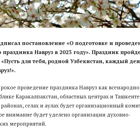
дписал постановление «О подготовке и проведе
 праздника Навруз в 2023 году». Праздник пройд
 «Пусть для тебя, родной Узбекистан, каждый де
руз!».
ирокое проведение праздника Навруз как всенародно
ублике Каракалпакстан, областных центрах и Ташкенте,
и районах, селах и аулах будет организационный комит
ое внимание будет уделено организации духовно-
ких мероприятий.