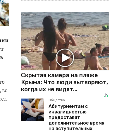
нии
ет
нь
Скрытая камера на пляже
го
Крыма: Что люди вытворяют,
когда их не видят...
 во
ет.
Общество
Абитуриентам с
инвалидностью
предоставят
дополнительное время
на вступительных