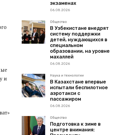
экзаменах
06.08.2026
Общество
ого
В Узбекистане внедрят
систему поддержки
детей, нуждающихся в
специальном
образовании, на уровне
махаллей
06.08.2026
ные
Наука и технологии
у и
В Казахстане впервые
испытали беспилотное
аэротакси с
пассажиром
06.08.2026
ват»
Общество
Подготовка к зиме в
центре внимания: