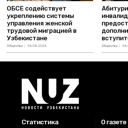
ОБСЕ содействует
Абитури
укреплению системы
инвали
управления женской
предост
трудовой миграцией в
дополни
Узбекистане
вступит
Общество
06.08.2026
Общество
06.
Статистика
О газете