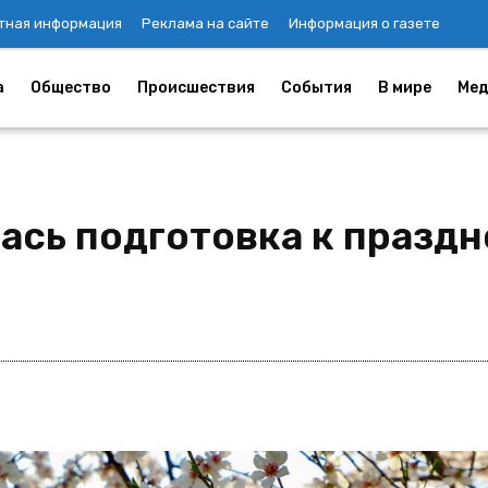
тная информация
Реклама на сайте
Информация о газете
а
Общество
Происшествия
События
В мире
Мед
лась подготовка к празд