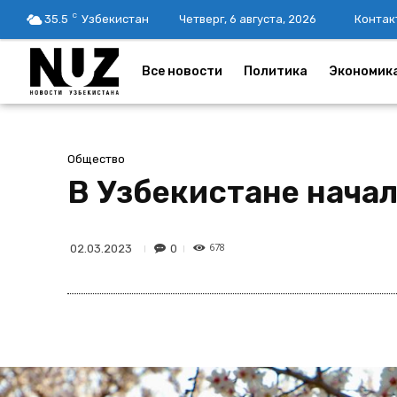
C
35.5
Узбекистан
Четверг, 6 августа, 2026
Контак
Все новости
Политика
Экономик
Общество
В Узбекистане нача
678
0
02.03.2023