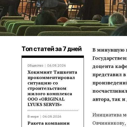
Топ статей за 7 дней
В минувшую 
Государствен
доцента каф
Общество
06.08.2026
Хокимият Ташкента
представил в
прокомментировал
произведений
ситуацию со
строительством
посчастливил
жилого комплекса
ООО «ORIGINAL
автора, так 
LYUKS SERVIS»
Инициатива мо
В мире
06.08.2026
Овчинникову, 
Ракета компании