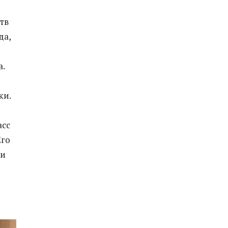
тв
да,
.
ки.
асс
Его
 и