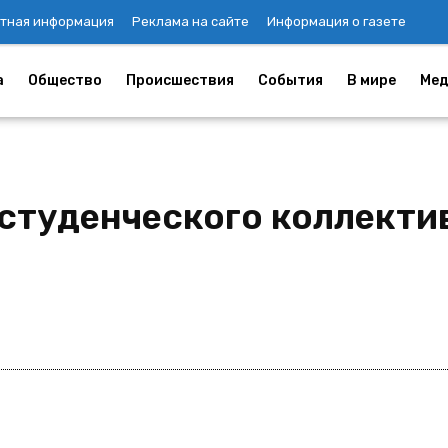
тная информация
Реклама на сайте
Информация о газете
а
Общество
Происшествия
События
В мире
Мед
студенческого коллекти