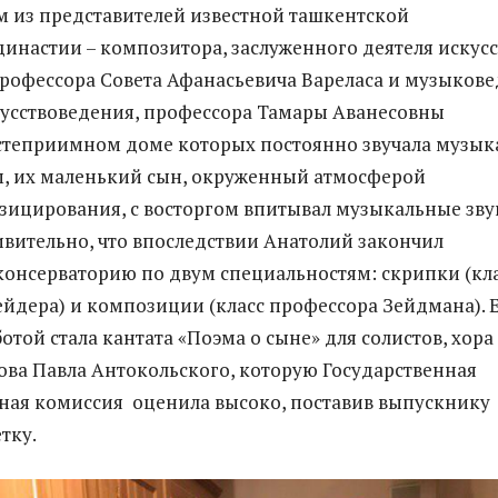
м из представителей известной ташкентской
инастии – композитора, заслуженного деятеля искусс
профессора Совета Афанасьевича Вареласа и музыкове
усствоведения, профессора Тамары Аванесовны
остеприимном доме которых постоянно звучала музыка
, их маленький сын, окруженный атмосферой
ицирования, с восторгом впитывал музыкальные зву
вительно, что впоследствии Анатолий закончил
онсерваторию по двум специальностям: скрипки (кл
ейдера) и композиции (класс профессора Зейдмана). 
той стала кантата «Поэма о сыне» для солистов, хора
лова Павла Антокольского, которую Государственная
ая комиссия оценила высоко, поставив выпускнику
тку.