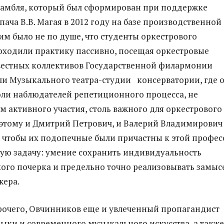
самбля, который был сформирован при поддержке
пача В.В. Магая в 2012 году на базе производственной
им было не по душе, что студенты оркестрового
оходили практику пассивно, посещая оркестровые
вестных коллективов Государственной филармонии
ли Музыкального театра-студии консерватории, где 
оли наблюдателей репетиционного процесса, не
м активного участия, столь важного для оркестрового
этому и Дмитрий Петрович, и Валерий Владимирович
о, чтобы их подопечные были причастны к этой профес
ную задачу: умение сохранить индивидуальность
ого почерка и предельно точно реализовывать замыс
жера.
рочего, Овчинников еще и увлеченный пропагандист
ыки и современного музыкального искусства, а также