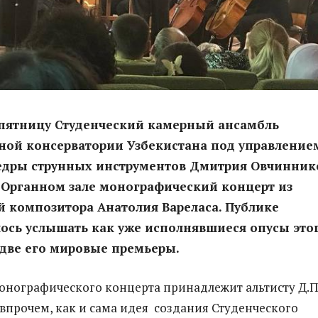
пятницу Студенческий камерный ансамбль
ной консерватории Узбекистана под управление
едры струнных инструментов Дмитрия Овчинник
 Органном зале монографический концерт из
 композитора Анатолия Вареласа. Публике
ось услышать как уже исполнявшиеся опусы это
и две его мировые премьеры.
нографического концерта принадлежит альтисту Д.П
впрочем, как и сама идея создания Студенческого