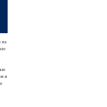
 на
ало
тью
ам и
ю