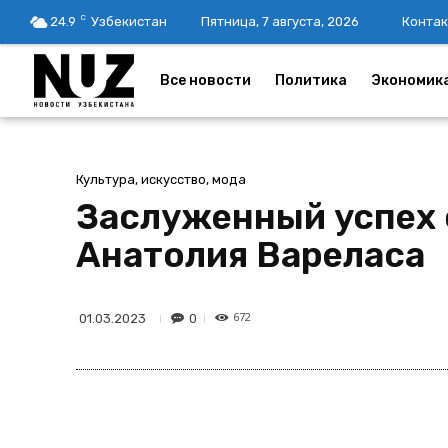
C
24.9
Узбекистан
Пятница, 7 августа, 2026
Контак
Все новости
Политика
Экономик
Культура, искусство, мода
Заслуженный успех 
Анатолия Вареласа
672
0
01.03.2023