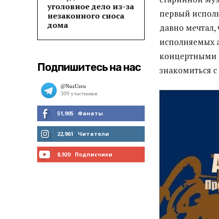
уголовное дело из-за
первый исполн
незаконного сноса
дома
давно мечтал,
исполняемых а
концертными 
Подпишитесь на нас
знакомиться с
51,905
Фанаты
МНЕ НРАВИТСЯ
22,961
Читатели
ЧИТАТЬ
8,920
Подписчики
ПОДПИСАТЬСЯ