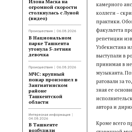
Илона Маска на
камерного ан
огромной скорости
столкнулась с Луной
коллеги – скри
(видео)
практики. Обо
факультета пр
Происшествия
06.08.2026
В Национальном
репетиции из
парке Ташкента
Узбекистана и
утонула 5-летняя
девочка
выступали в р
принимая в не
Происшествия
06.08.2026
музыканта. По
МЧС: крупный
пожар произошел в
ратовали за т
Зангиатинском
зная ее основ
районе
Ташкентской
исполнительск
области
автора и дири
Интересная информация
04.08.2026
Кроме всего п
В Ташкенте
возбудили
старинной муз