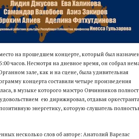
 место на прошедшем концерте, который был назначен
5:00 часов. Несмотря на дневное время, он собрал нем
Органном зале, как и на сцене, была удивительная
ограмму концерта составили четыре произведения
ласа, в музыке которого маэстро Овчинников полнос
с удовольствием ею дирижировал, отдавая оркестрант
 позитивную энергетику, которую слушатель полность
нных несколько слов об авторе: Анатолий Варелас