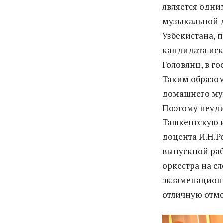
является одни
музыкальной д
Узбекистана, 
кандидата иск
Головянц, в г
Таким образом
домашнего муз
Поэтому неуди
Ташкентскую к
доцента И.Н.Р
выпускной рабо
оркестра на с
экзаменационн
отличную отме