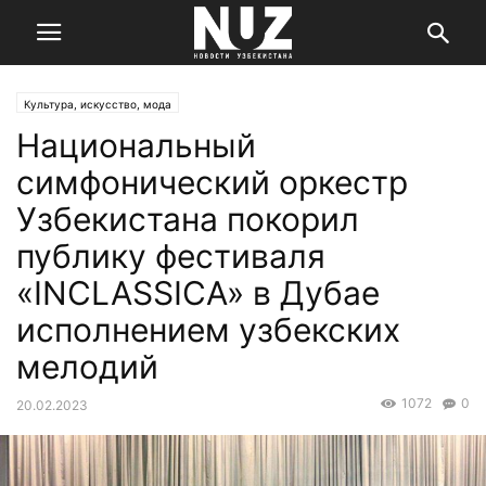
Культура, искусство, мода
Национальный
симфонический оркестр
Узбекистана покорил
публику фестиваля
«INCLASSICA» в Дубае
исполнением узбекских
мелодий
1072
0
20.02.2023