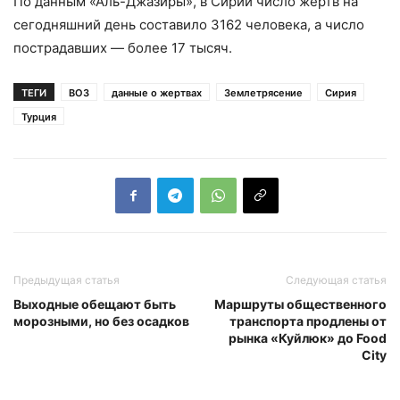
По данным «Аль-Джазиры», в Сирии число жертв на
сегодняшний день составило 3162 человека, а число
пострадавших — более 17 тысяч.
ТЕГИ
ВОЗ
данные о жертвах
Землетрясение
Сирия
Турция
Предыдущая статья
Следующая статья
Выходные обещают быть
Маршруты общественного
морозными, но без осадков
транспорта продлены от
рынка «Куйлюк» до Food
City