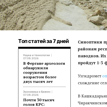
Топ статей за 7 дней
Синоптики п
районам рес
паводков. Их
Наука и технологии
07.08.2026
пройдут 1-3 
В Фергане археологи
обнаружили
сооружения
Узгидромет
оп
возрастом более
двух тысяч лет
схождение сел
Экономика и Бизнес
В Кашкадарьин
07.08.2026
Почти 30 тысяч
Чиракчинскому
голов КРС: