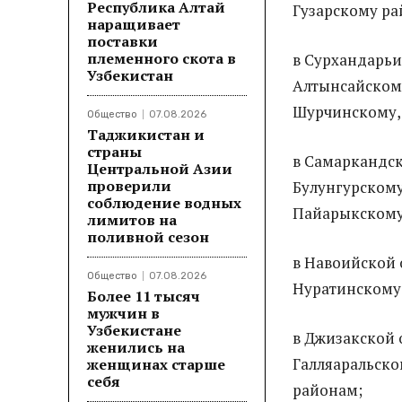
Республика Алтай
Гузарскому ра
наращивает
поставки
племенного скота в
в Сурхандарьи
Узбекистан
Алтынсайскому
Шурчинскому,
Общество
07.08.2026
Таджикистан и
страны
в Самаркандск
Центральной Азии
проверили
Булунгурскому
соблюдение водных
Пайарыкскому
лимитов на
поливной сезон
в Навоийской 
Общество
07.08.2026
Нуратинскому
Более 11 тысяч
мужчин в
Узбекистане
в Джизакской 
женились на
Галляаральск
женщинах старше
себя
районам;