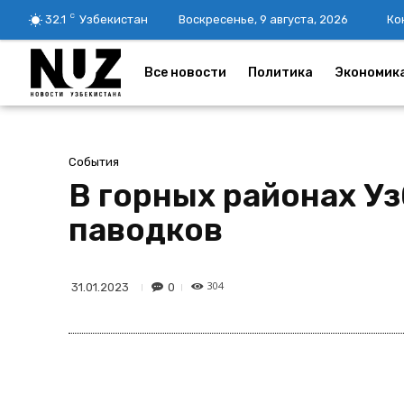
C
32.1
Узбекистан
Воскресенье, 9 августа, 2026
Ко
Все новости
Политика
Экономик
События
В горных районах Уз
паводков
304
0
31.01.2023