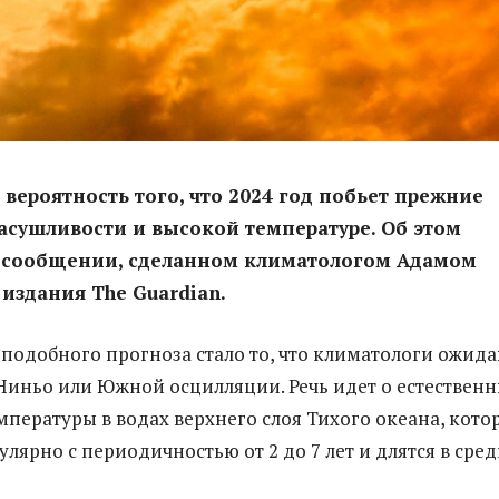
 вероятность того, что 2024 год побьет прежние
асушливости и высокой температуре. Об этом
в сообщении, сделанном климатологом Адамом
издания The Guardian.
подобного прогноза стало то, что климатологи ожид
Ниньо или Южной осцилляции. Речь идет о естествен
мпературы в водах верхнего слоя Тихого океана, кото
лярно с периодичностью от 2 до 7 лет и длятся в сре