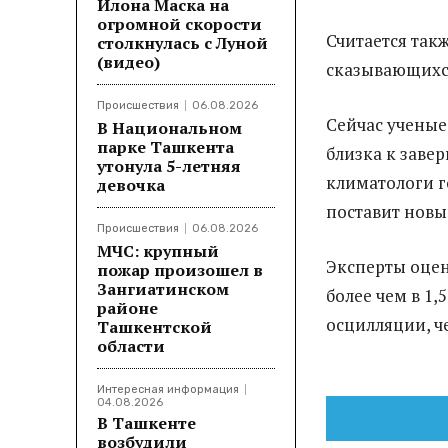
Илона Маска на
огромной скорости
Считается так
столкнулась с Луной
(видео)
сказывающихся
Происшествия
06.08.2026
Сейчас ученые
В Национальном
парке Ташкента
близка к заве
утонула 5-летняя
климатологи го
девочка
поставит новы
Происшествия
06.08.2026
МЧС: крупный
Эксперты оце
пожар произошел в
Зангиатинском
более чем в 1,
районе
осцилляции, ч
Ташкентской
области
Интересная информация
04.08.2026
В Ташкенте
возбудили