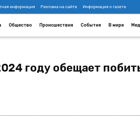
тная информация
Реклама на сайте
Информация о газете
а
Общество
Происшествия
События
В мире
Мед
2024 году обещает побит