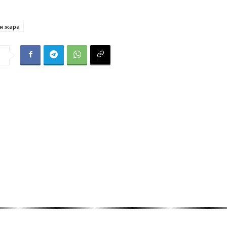
я жара
я