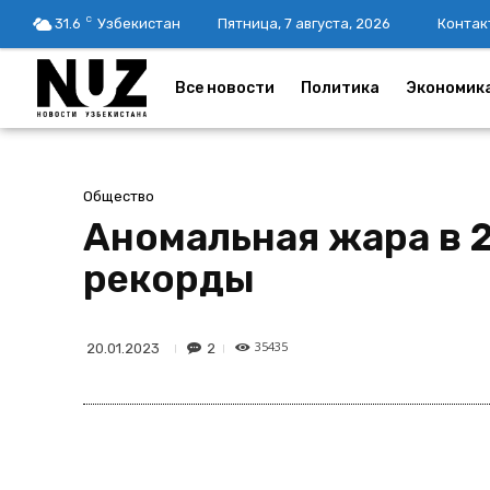
C
31.6
Узбекистан
Пятница, 7 августа, 2026
Контак
Все новости
Политика
Экономик
Общество
Аномальная жара в 
рекорды
35435
2
20.01.2023