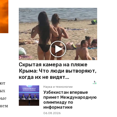
Скрытая камера на пляже
Крыма: Что люди вытворяют,
когда их не видят...
ают
Наука и технологии
ных
Узбекистан впервые
примет Международную
рые
олимпиаду по
днем
информатике
06.08.2026