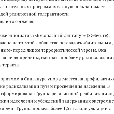
разовательных программах важную роль занимает
дей религиозной толерантности
ьного согласия.
акже инициатива «Безопасный Сингапур» (SGSecure),
влена на то, чтобы общество оставалось «бдительным,
ным» перед лицом террористической угрозы. Она
учая первопричины, смягчать проблему радикализаци
 теракты.
рроризмом в Сингапуре упор делается на профилактик
ие радикализации путем просвещения населения. В
а сформирована «Группа религиозной реабилитации» 
енки идеологии и убеждений задержанных экстремис
й день Группа провела более 1,5тыс. консультаций с