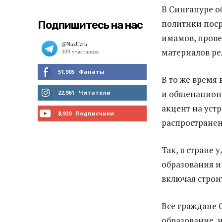
В Сингапуре о
политики поср
Подпишитесь на нас
имамов, пров
материалов ре
51,905
Фанаты
В то же время
МНЕ НРАВИТСЯ
и общенациона
22,961
Читатели
акцент на уст
ЧИТАТЬ
8,920
Подписчики
распростране
ПОДПИСАТЬСЯ
Так, в стране
образования и
включая строи
Все граждане 
образование, 