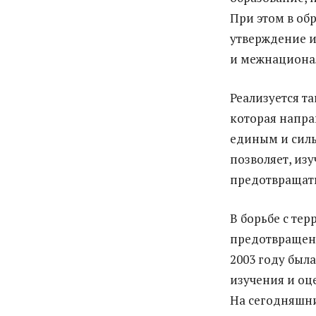
При этом в об
утверждение и
и межнационал
Реализуется т
которая напра
единым и силь
позволяет, из
предотвращать
В борьбе с те
предотвращен
2003 году был
изучения и оц
На сегодняшни