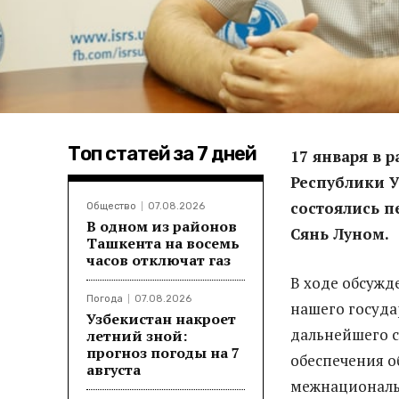
Топ статей за 7 дней
17 января в 
Республики У
состоялись п
Общество
07.08.2026
В одном из районов
Сянь Лун
ом
.
Ташкента на восемь
часов отключат газ
В ходе обсужд
Погода
07.08.2026
нашего госуда
Узбекистан накроет
дальнейшего с
летний зной:
прогноз погоды на 7
обеспечения о
августа
межнациональн