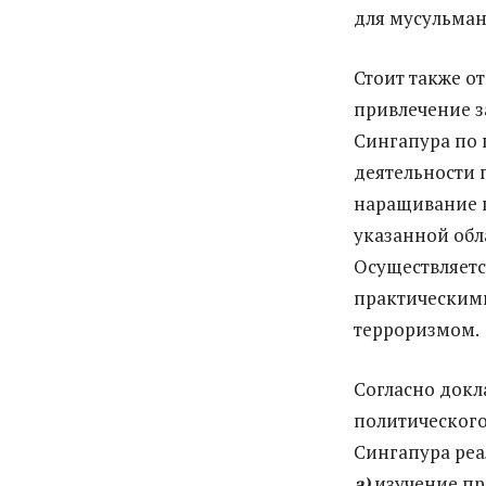
для мусульман
Стоит также о
привлечение з
Сингапура по 
деятельности 
наращивание п
указанной обл
Осуществляетс
практическими
терроризмом.
Согласно докл
политического
Сингапура реа
а)
изучение пр