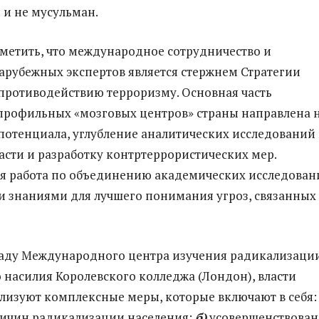
 и не мусульман.
тметить, что международное сотрудничество и
арубежных экспертов является стержнем Стратегии
противодействию терроризму. Основная часть
профильных «мозговых центров» страны направлена 
отенциала, углубление аналитических исследований 
асти и разработку контртеррористических мер.
я работа по объединению академических исследован
 знаниями для лучшего понимания угроз, связанных 
аду Международного центра изучения радикализаци
 насилия Королевского колледжа (Лондон), власти
лизуют комплексные меры, которые включают в себя:
ичин радикализации населения;
б)
усовершенствован