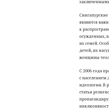
заключенными 
Сингапурские 
являются важ
к распростран
осужденных, в
их семей. Осо
детей, их нас
женщины-теол
С 2006 года п
с населением 
идеологии. В 
статьи религи
пропагандиру
инклюзивность