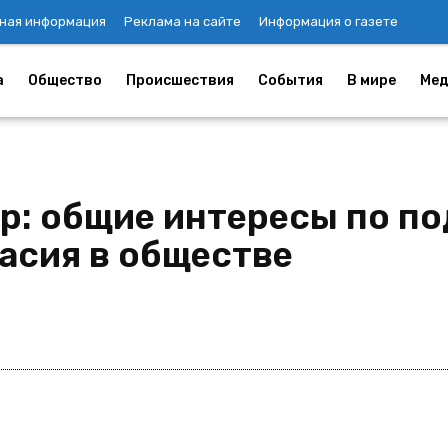
ная информация
Реклама на сайте
Информация о газете
а
Общество
Происшествия
События
В мире
Мед
р: общие интересы по п
асия в обществе