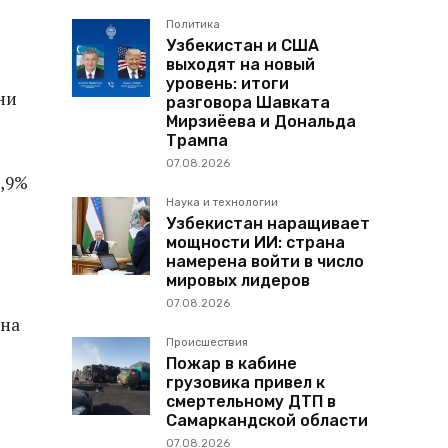
Политика
Узбекистан и США
выходят на новый
уровень: итоги
ни
разговора Шавката
Мирзиёева и Дональда
Трампа
07.08.2026
3,9%
Наука и технологии
Узбекистан наращивает
мощности ИИ: страна
намерена войти в число
мировых лидеров
07.08.2026
ана
Происшествия
Пожар в кабине
грузовика привел к
смертельному ДТП в
Самаркандской области
07.08.2026