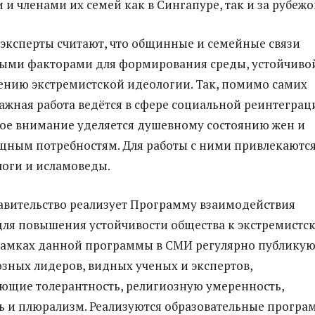
и членами их семей как в Сингапуре, так и за рубежо
эксперты считают, что общинные и семейные связи
ными факторами для формирования среды, устойчиво
ению экстремистской идеологии. Так, помимо самих
ажная работа ведётся в сфере социальной реинтеграц
бое внимание уделяется душевному состоянию жен и
ущным потребностям. Для работы с ними привлекаютс
оги и исламоведы.
равительство реализует Программу взаимодействия
для повышения устойчивости общества к экстремистс
рамках данной программы в СМИ регулярно публикую
озных лидеров, видных ученых и экспертов,
ющие толерантность, религиозную умеренность,
 и плюрализм. Реализуются образовательные прогр