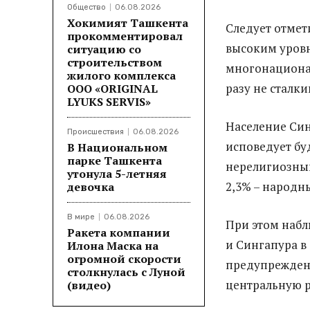
Общество
06.08.2026
Хокимият Ташкента
Следует отмети
прокомментировал
высоким уровн
ситуацию со
строительством
многонациона
жилого комплекса
разу не сталки
ООО «ORIGINAL
LYUKS SERVIS»
Население Синг
Происшествия
06.08.2026
исповедует буд
В Национальном
парке Ташкента
нерелигиозным
утонула 5-летняя
2,3% – народн
девочка
В мире
06.08.2026
При этом набл
Ракета компании
и Сингапура в
Илона Маска на
огромной скорости
предупреждени
столкнулась с Луной
центральную р
(видео)