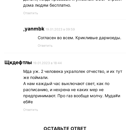
дома людям бесплатно.
Ответить
,yanmbk
19.01.2023 в 09:59
Согласен во всем. Крикливые дармоеды.
Ответить
Щкдефтлы
19.01.2023 в 18:44
Мда уж. 2 человека укралолек отчество, и их тут
же поймали.
А нам каждый час выключают свет, как по
расписанию, и нехрена не каких мер не
предпринимают. Про газ вообще молчу. Муда#и
еб#е
Ответить
ОСТАВЬТЕ ОТВЕТ