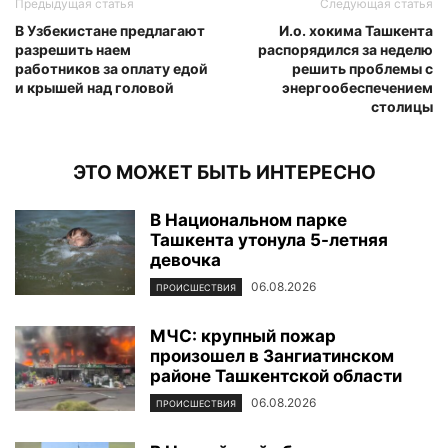
Предыдущая статья
Следующая статья
В Узбекистане предлагают
И.о. хокима Ташкента
разрешить наем
распорядился за неделю
работников за оплату едой
решить проблемы с
и крышей над головой
энергообеспечением
столицы
ЭТО МОЖЕТ БЫТЬ ИНТЕРЕСНО
В Национальном парке
Ташкента утонула 5-летняя
девочка
06.08.2026
ПРОИСШЕСТВИЯ
МЧС: крупный пожар
произошел в Зангиатинском
районе Ташкентской области
06.08.2026
ПРОИСШЕСТВИЯ