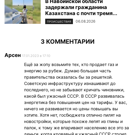
В Навоийской области
задержали гражданина
Казахстана с почти тремя...
06.08.2026
ПРОИСШЕСТВИЯ
3 КОММЕНТАРИИ
Арсен
17.01.2023 в 17:10
Ещё за жопу возьмите тех, кто продает газ и
энергию за рубеж. Думаю большая часть
правительства оказалась бы за решеткой.
Советскую инфраструктуру изнашивают до
последнего, но не забывают кричать чиновники,
какой был ужасный СССР. В СССР развивалась
энергетика без повышения цен на тарифы. У вас,
ничего не развивается но цены повышать вы
хотите. Хотя нет, госбюджета отлично пилят на
новостройки, которые похоже лепят из глины и
палок, к тому же впаривают населению все это за
деньги, когда кровавый и ужасный СССР строил