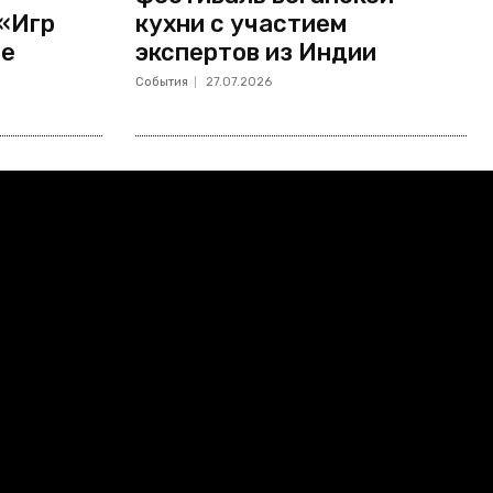
 «Игр
кухни с участием
не
экспертов из Индии
События
27.07.2026