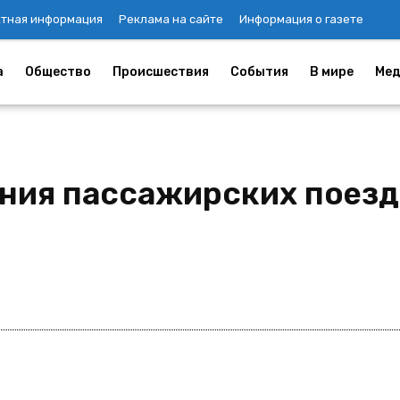
ктная информация
Реклама на сайте
Информация о газете
а
Общество
Происшествия
События
В мире
Мед
ния пассажирских поезд