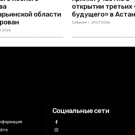
ва
открытии третьих
рьинской области
будущего» в Аста
рован
События
29.07.2026
8.2026
Социальные сети
информация
айте