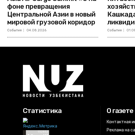
фоне превращения
хозяйст
Центральной Азии в новый
Кашкада
мировой грузовой коридор
ликвиди
События
04.08.2026
События
01.0
Статистика
О газете
Контактная 
Реклама на с