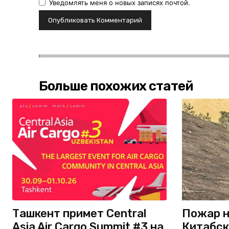
Уведомлять меня о новых записях почтой.
Больше похожих статей
Ташкент примет Central
Пожар н
Asia Air Cargo Summit #3 на
Китабск