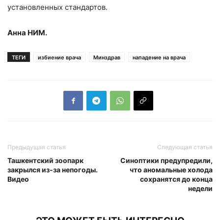
установленных стандартов.
Анна НИМ.
ТЕГИ
избиение врача
Минздрав
нападение на врача
Предыдущая статья
Следующая статья
Ташкентский зоопарк
Синоптики предупредили,
закрылся из-за непогоды.
что аномальные холода
Видео
сохранятся до конца
недели