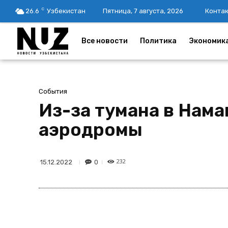
C
26.6
Узбекистан
Пятница, 7 августа, 2026
Конта
Все новости
Политика
Экономик
События
Из-за тумана в Нам
аэродромы
232
0
15.12.2022