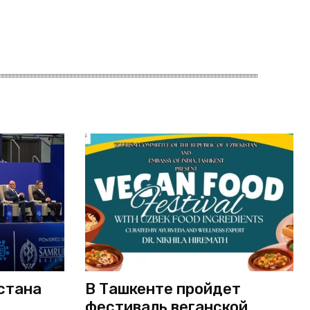
стана
В Ташкенте пройдет
фестиваль веганской