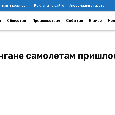
ктная информация
Реклама на сайте
Информация о газете
а
Общество
Происшествия
События
В мире
Мед
ангане самолетам пришло