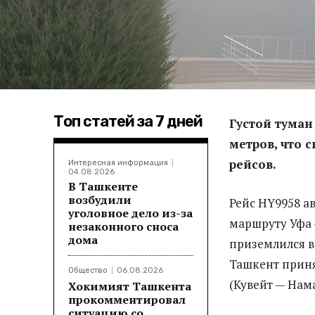
Топ статей за 7 дней
Густой туман
метров, что 
рейсов.
Интересная информация
04.08.2026
В Ташкенте
возбудили
Рейс HY9958 а
уголовное дело из-за
маршруту Уфа 
незаконного сноса
дома
приземлился в
Ташкент приня
Общество
06.08.2026
(Кувейт — Нам
Хокимият Ташкента
прокомментировал
ситуацию со