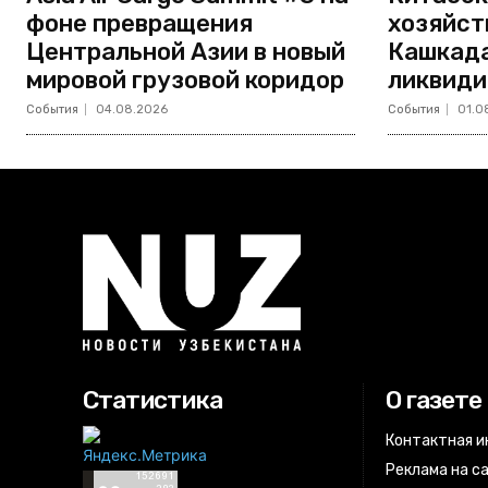
фоне превращения
хозяйст
Центральной Азии в новый
Кашкада
мировой грузовой коридор
ликвиди
События
04.08.2026
События
01.0
Статистика
О газете
Контактная 
Реклама на с