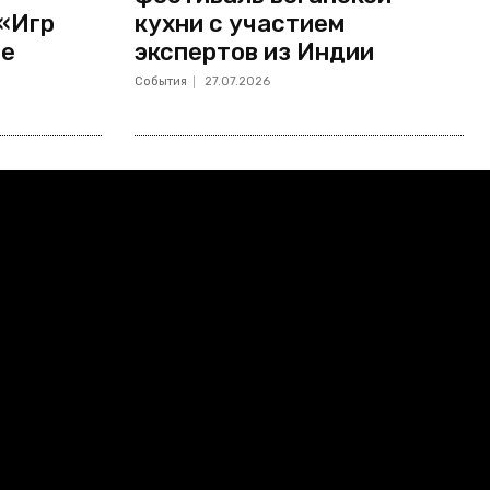
 «Игр
кухни с участием
не
экспертов из Индии
События
27.07.2026