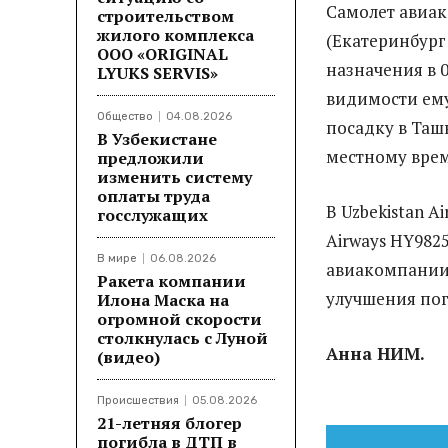
Самолет авиак
строительством
жилого комплекса
(Екатеринбург
ООО «ORIGINAL
назначения в 
LYUKS SERVIS»
видимости ему
Общество
04.08.2026
посадку в Ташк
В Узбекистане
местному вре
предложили
изменить систему
оплаты труда
В Uzbekistan Ai
госслужащих
Airways HY982
В мире
06.08.2026
авиакомпании 
Ракета компании
улучшения пог
Илона Маска на
огромной скорости
столкнулась с Луной
Анна НИМ.
(видео)
Происшествия
05.08.2026
21-летняя блогер
погибла в ДТП в