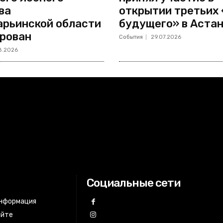
ва
открытии третьих
рьинской области
будущего» в Аста
рован
События
29.07.2026
8.2026
Социальные сети
информация
айте