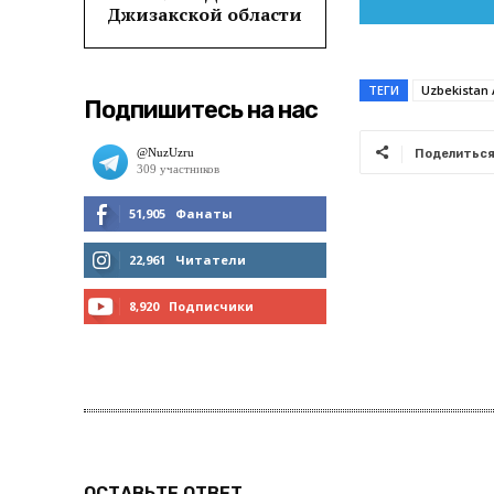
Джизакской области
ТЕГИ
Uzbekistan 
Подпишитесь на нас
Поделитьс
51,905
Фанаты
МНЕ НРАВИТСЯ
22,961
Читатели
ЧИТАТЬ
8,920
Подписчики
ПОДПИСАТЬСЯ
ОСТАВЬТЕ ОТВЕТ