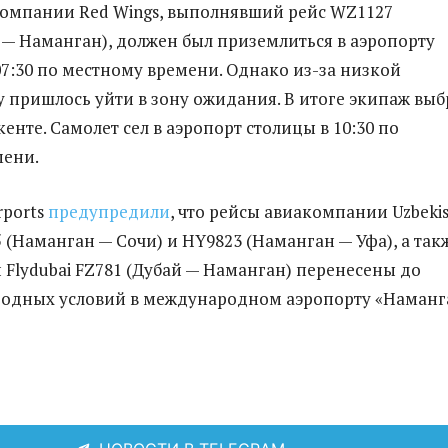
омпании Red Wings, выполнявший рейс WZ1127
 — Наманган), должен был приземлиться в аэропорту
07:30 по местному времени. Однако из-за низкой
 пришлось уйти в зону ожидания. В итоге экипаж выб
енте. Самолет сел в аэропорт столицы в 10:30 по
мени.
rports
предупредили
, что рейсы авиакомпании Uzbeki
5 (Наманган — Сочи) и HY9823 (Наманган — Уфа), а так
Flydubai FZ781 (Дубай — Наманган) перенесены до
одных условий в международном аэропорту «Наманг