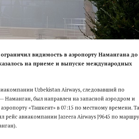
 ограничил видимость в аэропорту Намангана до
сказалось на приеме и выпуске международных
виакомпании Uzbekistan Airways, следовавший по
— Наманган, был направлен на запасной аэродром и
 аэропорту «Ташкент» в 07:15 по местному времени. Т
л рейс авиакомпании Jazeera Airways J9645 по маршр
анган).