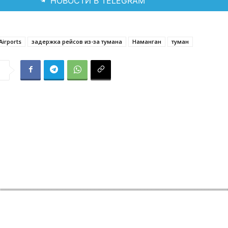
НОВОСТИ В TELEGRAM
Airports
задержка рейсов из-за тумана
Наманган
туман
я