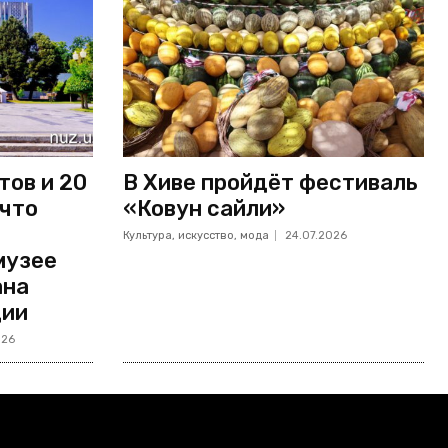
тов и 20
В Хиве пройдёт фестиваль
 что
«Ковун сайли»
Культура, искусство, мода
24.07.2026
музее
ана
ции
026