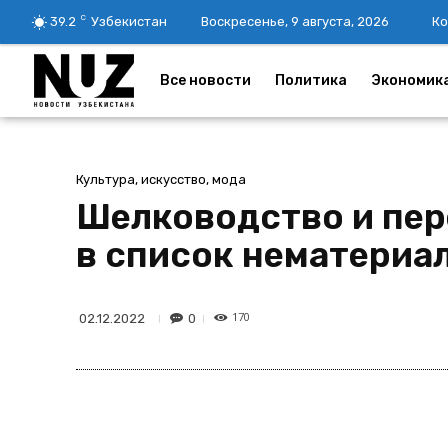
C
39.2
Узбекистан
Воскресенье, 9 августа, 2026
Ко
Все новости
Политика
Экономик
Культура, искусство, мода
Шелководство и пер
в список нематериа
170
0
02.12.2022