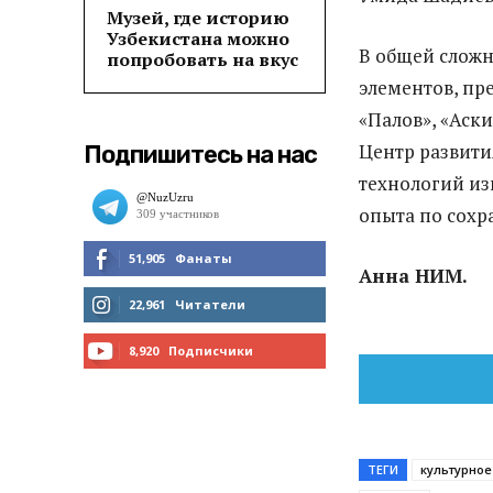
Музей, где историю
Узбекистана можно
В общей сложн
попробовать на вкус
элементов, пре
«Палов», «Аск
Центр развит
Подпишитесь на нас
технологий изг
опыта по сохр
51,905
Фанаты
Анна
НИМ
.
МНЕ НРАВИТСЯ
22,961
Читатели
ЧИТАТЬ
8,920
Подписчики
ПОДПИСАТЬСЯ
ТЕГИ
культурное