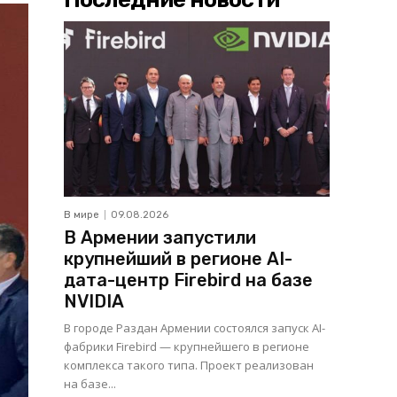
В мире
09.08.2026
В Армении запустили
крупнейший в регионе AI-
дата-центр Firebird на базе
NVIDIA
В городе Раздан Армении состоялся запуск AI-
фабрики Firebird — крупнейшего в регионе
комплекса такого типа. Проект реализован
на базе...