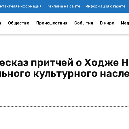
нтактная информация
Реклама на сайте
Информация о газете
а
Общество
Происшествия
События
В мире
Мед
есказ притчей о Ходже 
льного культурного насл