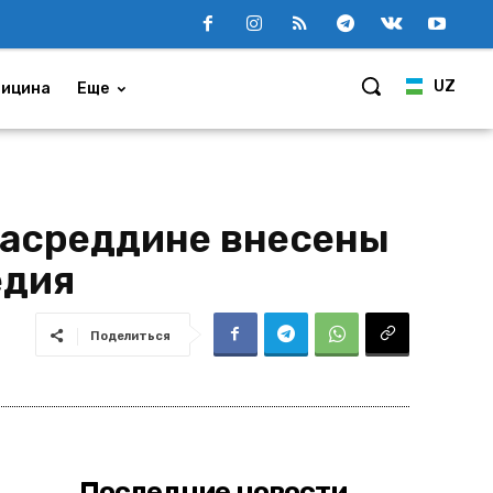
UZ
ицина
Еще
Насреддине внесены
едия
Поделиться
Последние новости