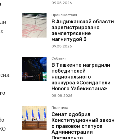
а
09.08.2026
Происшествия
али
В Андижанской области
зарегистрировано
ые
землетрясение
магнитудой 3
09.08.2026
События
В Ташкенте наградили
победителей
ссии
национального
конкурса «Созидатели
Нового Узбекистана»
го
08.08.2026
Политика
Сенат одобрил
бо
Конституционный закон
о правовом статусе
СКО
Администрации
Президента