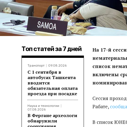
Топ статей за 7 дней
На 17-й сесс
нематериальн
список немат
Транспорт
09.08.2026
С 1 сентября в
включены сра
автобусах Ташкента
номинирован
вводится
обязательная оплата
проезда при посадке
Сессия проход
Рабате,
сообща
Наука и технологии
07.08.2026
В Фергане археологи
обнаружили
В список ЮНЕ
сооружения