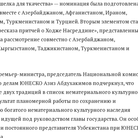
шелка для ткачества» — номинация была подготовлен
вместе с Азербайджаном, Афганистаном, Ираном,
, Туркменистаном и Турцией. Вторым элементом ст
есказа притчей о Ходже Насреддине», представленн
а рассмотрение совместно с Азербайджаном,
Кыргызстаном, Таджикистаном, Туркменистаном и
премьер-министра, председатель Национальной коми
о делам ЮНЕСКО Азиз Абдухакимов подчеркнул, что
 двух традиций в список нематериального культурно
зультат планомерной работы по сохранению и
 богатого нематериального культурного наследия
 идущей под руководством главы государства. Он осо
ги постоянного представителя Узбекистана при ЮНЕ
а.