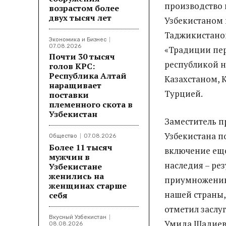
производство 
возрастом более
двух тысяч лет
Узбекистаном 
Таджикистаном
Экономика и Бизнес
07.08.2026
«Традиции пер
Почти 30 тысяч
республикой н
голов КРС:
Республика Алтай
Казахстаном, 
наращивает
Турцией.
поставки
племенного скота в
Узбекистан
Заместитель 
Узбекистана п
Общество
07.08.2026
Более 11 тысяч
включение еще
мужчин в
наследия – ре
Узбекистане
женились на
приумножению
женщинах старше
нашей страны,
себя
отметил заслу
Вкусный Узбекистан
Умида Шадиев
08.08.2026