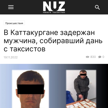
Происшествия
В Каттакургане задержан
мужчина, собиравший дань
с таксистов
830
0
19.11.2022