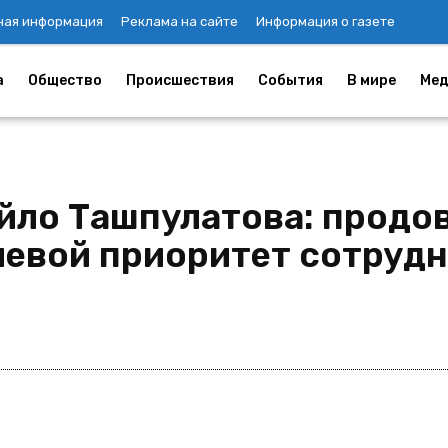
ная информация
Реклама на сайте
Информация о газете
а
Общество
Происшествия
События
В мире
Мед
ло Ташпулатова: продо
чевой приоритет сотрудн