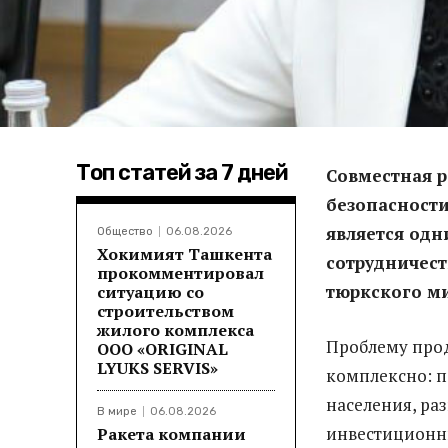
Топ статей за 7 дней
Совместная 
безопасности
является од
Общество
06.08.2026
Хокимият Ташкента
сотрудничест
прокомментировал
тюркского ми
ситуацию со
строительством
жилого комплекса
Проблему про
ООО «ORIGINAL
LYUKS SERVIS»
комплексно: п
населения, ра
В мире
06.08.2026
инвестиционн
Ракета компании