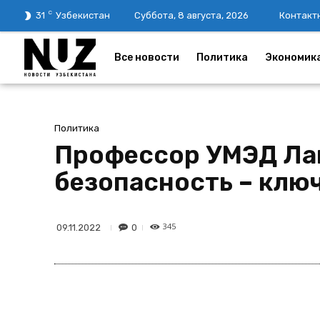
C
31
Узбекистан
Суббота, 8 августа, 2026
Контакт
Все новости
Политика
Экономик
Политика
Профессор УМЭД Лай
безопасность – клю
345
0
09.11.2022