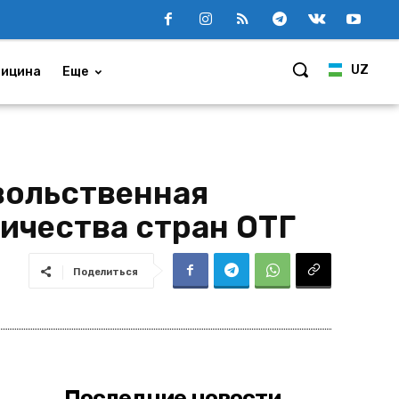
UZ
ицина
Еще
вольственная
ичества стран ОТГ
Поделиться
Последние новости