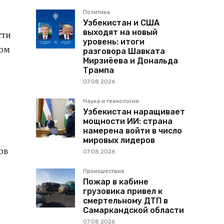
Политика
Узбекистан и США
выходят на новый
сти
уровень: итоги
вом
разговора Шавката
Мирзиёева и Дональда
Трампа
07.08.2026
Наука и технологии
Узбекистан наращивает
мощности ИИ: страна
намерена войти в число
мировых лидеров
ов
07.08.2026
Происшествия
Пожар в кабине
грузовика привел к
смертельному ДТП в
Самаркандской области
07.08.2026