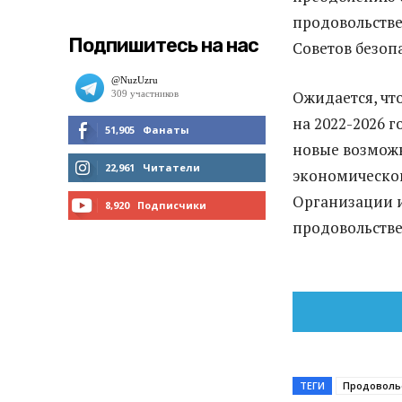
продовольстве
Подпишитесь на нас
Советов безоп
Ожидается, чт
на 2022-2026 
51,905
Фанаты
новые возможн
МНЕ НРАВИТСЯ
22,961
Читатели
экономическог
Организации и
ЧИТАТЬ
8,920
Подписчики
продовольстве
ПОДПИСАТЬСЯ
ТЕГИ
Продоволь