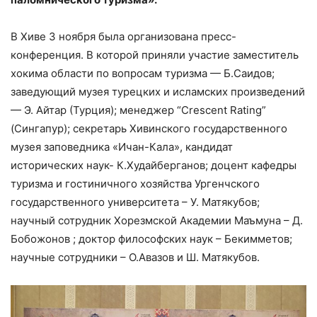
В Хиве 3 ноября была организована пресс-
конференция. В которой приняли участие заместитель
хокима области по вопросам туризма — Б.Саидов;
заведующий музея турецких и исламских произведений
— Э. Айтар (Турция); менеджер “Crescent Rating”
(Сингапур); секретарь Хивинского государственного
музея заповедника «Ичан-Кала», кандидат
исторических наук- К.Худайберганов; доцент кафедры
туризма и гостиничного хозяйства Ургенчского
государственного университета – У. Матякубов;
научный сотрудник Хорезмской Академии Маъмуна – Д.
Бобожонов ; доктор философских наук – Бекимметов;
научные сотрудники – О.Авазов и Ш. Матякубов.