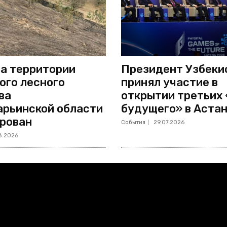
а территории
Президент Узбеки
ого лесного
принял участие в
ва
открытии третьих
рьинской области
будущего» в Аста
рован
События
29.07.2026
8.2026