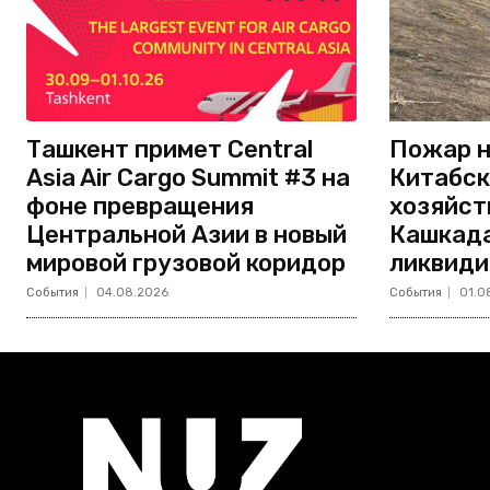
Ташкент примет Central
Пожар н
Asia Air Cargo Summit #3 на
Китабск
фоне превращения
хозяйст
Центральной Азии в новый
Кашкада
мировой грузовой коридор
ликвиди
События
04.08.2026
События
01.0