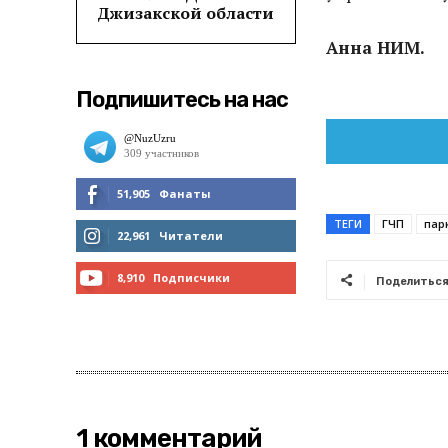
Джизакской области
Анна НИМ.
Подпишитесь на нас
51,905
Фанаты
ТЕГИ
ГЧП
пар
МНЕ НРАВИТСЯ
22,961
Читатели
ЧИТАТЬ
8,910
Подписчики
Поделитьс
ПОДПИСАТЬСЯ
1 комментарий