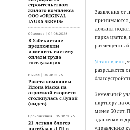
строительством
жилого комплекса
Заявления от 
ООО «ORIGINAL
принимаются д
LYUKS SERVIS»
должны подать
Общество
04.08.2026
парка цветов,
В Узбекистане
размещенный н
предложили
изменить систему
оплаты труда
Установлено
, 
госслужащих
разрешается о
В мире
06.08.2026
благоустройст
Ракета компании
Илона Маска на
огромной скорости
Земельный уча
столкнулась с Луной
партнеру на о
(видео)
менее 30 лет.
Происшествия
05.08.2026
зданиями и др
21-летняя блогер
управлению ку
погибла в ДТП в