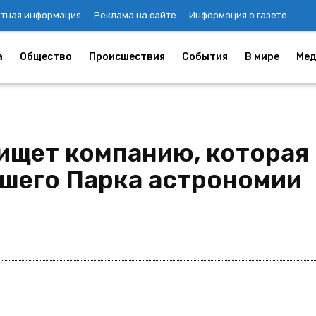
ктная информация
Реклама на сайте
Информация о газете
а
Общество
Происшествия
События
В мире
Мед
ищет компанию, которая
вшего Парка астрономии