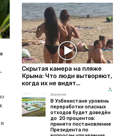
а
Скрытая камера на пляже
.
Крыма: Что люди вытворяют,
когда их не видят...
Экология
по
В Узбекистане уровень
к
переработки опасных
отходов будет доведён
до 20 процентов:
ни
принято постановление
Президента по
вопросам управления