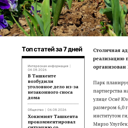
Топ статей за 7 дней
Столичная ад
реализацию 
организован 
Интересная информация
04.08.2026
В Ташкенте
возбудили
Парк планируе
уголовное дело из-за
партнерства н
незаконного сноса
дома
улице Осиё Юн
размером 6,0 
Общество
06.08.2026
институтом г
Хокимият Ташкента
прокомментировал
Мирзо Улугбек
ситуацию со