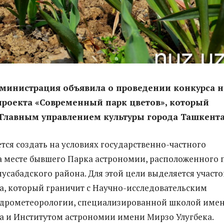
министрация объявила о проведении конкурса н
проекта «Современный парк цветов», который
Главным управлением культуры города Ташкента
тся создать на условиях государственно-частного
а месте бывшего Парка астрономии, расположенного 
усабадского района. Для этой цели выделяется участо
га, который граничит с Научно-исследовательским
идрометеорологии, специализированной школой име
а и Институтом астрономии имени Мирзо Улугбека.