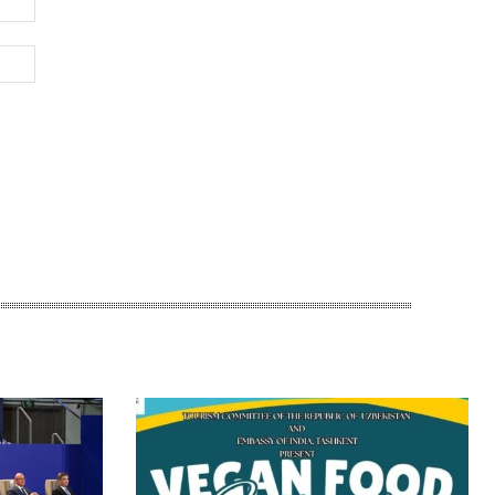
почта:*
Веб-
Сайт: