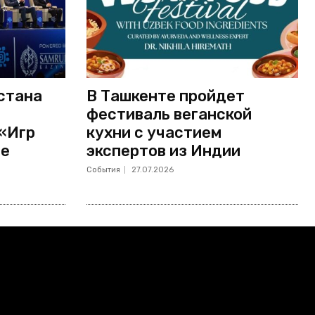
стана
В Ташкенте пройдет
фестиваль веганской
 «Игр
кухни с участием
не
экспертов из Индии
События
27.07.2026