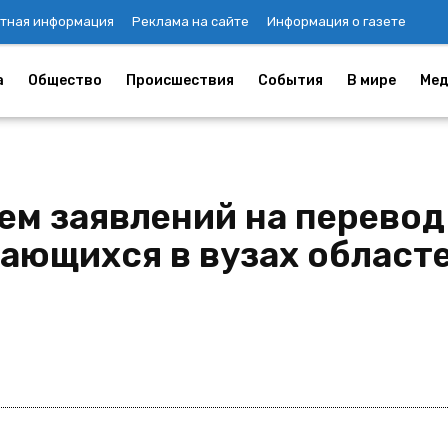
тная информация
Реклама на сайте
Информация о газете
а
Общество
Происшествия
События
В мире
Мед
ием заявлений на перевод
ающихся в вузах областе