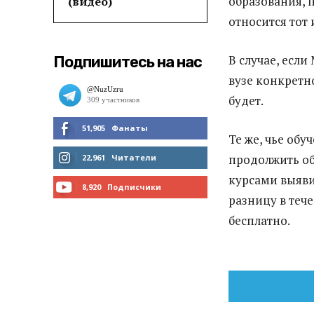
образования, п
(видео)
относится тот 
В случае, есл
Подпишитесь на нас
вузе конкретно
будет.
51,905
Фанаты
Те же, чье обу
МНЕ НРАВИТСЯ
продолжить об
22,961
Читатели
курсами выяви
ЧИТАТЬ
8,920
Подписчики
разницу в тече
ПОДПИСАТЬСЯ
бесплатно.