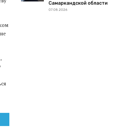
тву
Самаркандской области
07.08.2026
ском
 не
,
у
ься