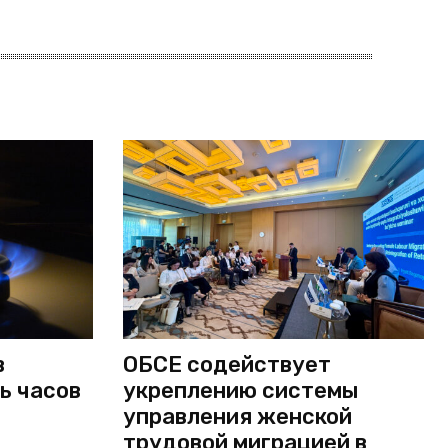
в
ОБСЕ содействует
ь часов
укреплению системы
управления женской
трудовой миграцией в