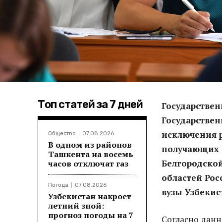
Топ статей за 7 дней
Государствен
Государстве
исключения р
Общество
07.08.2026
В одном из районов
получающих о
Ташкента на восемь
Белгородской
часов отключат газ
областей Рос
Погода
07.08.2026
вузы Узбекис
Узбекистан накроет
летний зной:
прогноз погоды на 7
Согласно данн