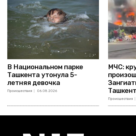
В Национальном парке
МЧС: кр
Ташкента утонула 5-
произош
летняя девочка
Зангиат
Ташкент
Происшествия
06.08.2026
Происшествия