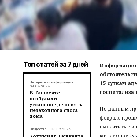
Топ статей за 7 дней
Информацион
обстоятельст
15 суткам ад
Интересная информация
04.08.2026
госпитализа
В Ташкенте
возбудили
уголовное дело из-за
По данным пра
незаконного сноса
дома
феврале прошл
выплатить сво
Общество
06.08.2026
миллионов сумо
Хокимият Ташкента