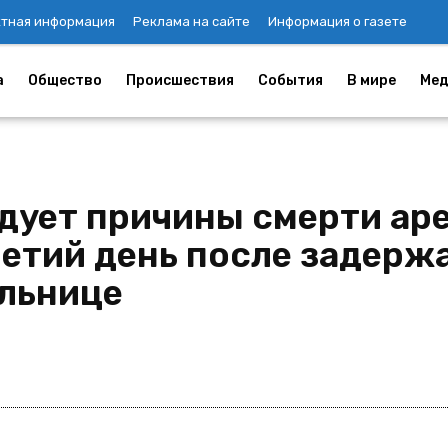
ктная информация
Реклама на сайте
Информация о газете
а
Общество
Происшествия
События
В мире
Мед
дует причины смерти аре
етий день после задерж
льнице