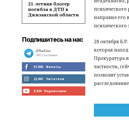
неадекватно, 
21-летняя блогер
психического 
погибла в ДТП в
Джизакской области
направил его 
психического 
Подпишитесь на нас
28 октября Б.Р
которая наход
Прокуратура в
частности, се
51,905
Фанаты
позволит уста
МНЕ НРАВИТСЯ
22,961
Читатели
расследование
ЧИТАТЬ
8,920
Подписчики
ПОДПИСАТЬСЯ