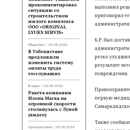
прокомментировал
выполнил реше
ситуацию со
приговорил его
строительством
жилого комплекса
административн
ООО «ORIGINAL
LYUKS SERVIS»
Б.Р. был дост
Общество
04.08.2026
административ
В Узбекистане
резко ухудшил
предложили
изменить систему
результате чег
оплаты труда
повреждения.
госслужащих
В мире
06.08.2026
Правоохраните
Ракета компании
первую медици
Илона Маска на
огромной скорости
Самаркандско
столкнулась с Луной
(видео)
Также сообщае
Происшествия
05.08.2026