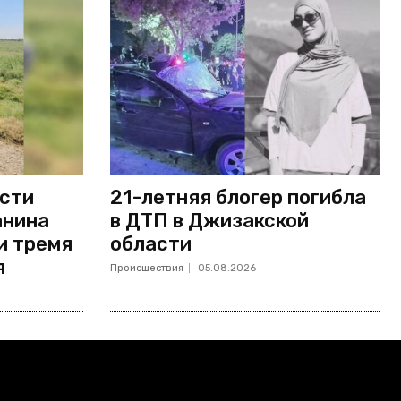
асти
21-летняя блогер погибла
анина
в ДТП в Джизакской
и тремя
области
я
Происшествия
05.08.2026