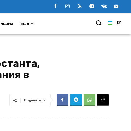
UZ
ицина
Еще
станта,
ания в
Поделиться