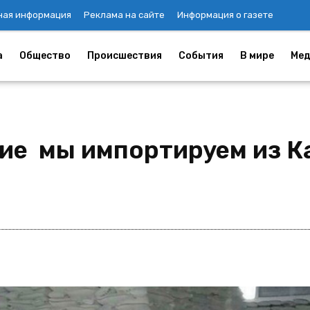
ная информация
Реклама на сайте
Информация о газете
а
Общество
Происшествия
События
В мире
Мед
ие мы импортируем из К