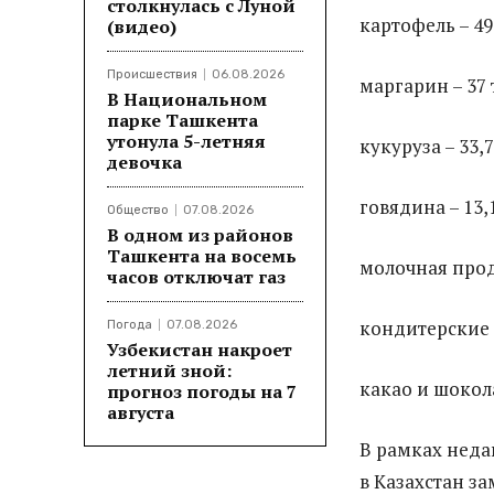
столкнулась с Луной
картофель – 49
(видео)
Происшествия
06.08.2026
маргарин – 37 
В Национальном
парке Ташкента
утонула 5-летняя
кукуруза – 33,7
девочка
говядина – 13,1
Общество
07.08.2026
В одном из районов
Ташкента на восемь
молочная проду
часов отключат газ
кондитерские и
Погода
07.08.2026
Узбекистан накроет
летний зной:
какао и шокола
прогноз погоды на 7
августа
В рамках неда
в Казахстан з