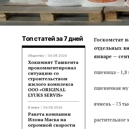
Топ статей за 7 дней
Госкомстат н
отдельных ви
январе — сен
Общество
06.08.2026
Хокимият Ташкента
прокомментировал
пшеница – 1,8 
ситуацию со
строительством
жилого комплекса
пшеничная мука
ООО «ORIGINAL
LYUKS SERVIS»
ячмень – 73 ты
В мире
06.08.2026
Ракета компании
Илона Маска на
растительное м
огромной скорости