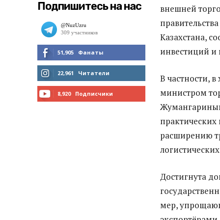
Подпишитесь на нас
внешней торго
правительства
Казахстана, с
инвестиций и 
51,905
Фанаты
МНЕ НРАВИТСЯ
22,961
Читатели
В частности, 
министром то
ЧИТАТЬ
8,920
Подписчики
Жумангариным
ПОДПИСАТЬСЯ
практических 
расширению т
логистических
Достигнута до
государственн
мер, упрощаю
экспортёрами 