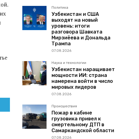
ой.
Политика
оих
Узбекистан и США
выходят на новый
и
уровень: итоги
разговора Шавката
Мирзиёева и Дональда
Трампа
07.08.2026
тье
Наука и технологии
Узбекистан наращивает
мощности ИИ: страна
намерена войти в число
мировых лидеров
07.08.2026
Происшествия
Пожар в кабине
грузовика привел к
смертельному ДТП в
Самаркандской области
07.08.2026