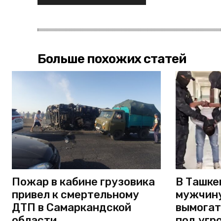
Больше похожих статей
Пожар в кабине грузовика
В Ташке
привел к смертельному
мужчину
ДТП в Самаркандской
вымогат
области
под угр