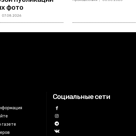
х фото
07.08.2026
Социальные сети
информация
айте
 газете
неров