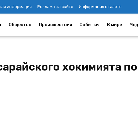
ная информация
Реклама на сайте
Информация о газете
а
Общество
Происшествия
События
В мире
Мед
арайского хокимията поп