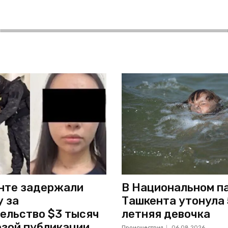
нте задержали
В Национальном п
 за
Ташкента утонула 
ельство $3 тысяч
летняя девочка
озой публикации
Происшествия
06.08.2026