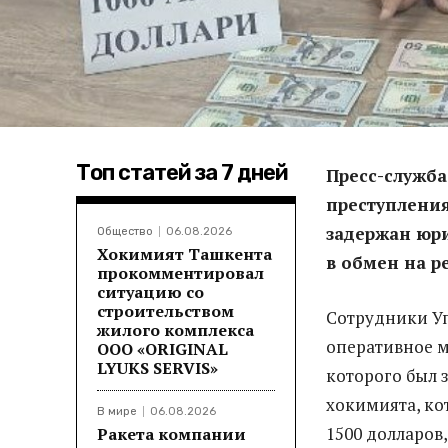
Топ статей за 7 дней
Пресс-служба
преступления
задержан юр
Общество
06.08.2026
Хокимият Ташкента
в обмен на р
прокомментировал
ситуацию со
строительством
Сотрудники Уп
жилого комплекса
оперативное м
ООО «ORIGINAL
LYUKS SERVIS»
которого был 
хокимията, ко
В мире
06.08.2026
1500 долларов
Ракета компании