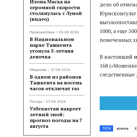
Илона Маска на
дело об отмен
огромной скорости
столкнулась с Луной
Юрисконсульт 
(видео)
высокопостав
1000, а еще 50
Происшествия
06.08.2026
В Национальном
помеченных хи
парке Ташкента
утонула 5-летняя
девочка
В настоящий м
168 («Мошеннич
Общество
07.08.2026
следственные 
В одном из районов
Ташкента на восемь
часов отключат газ
Погода
07.08.2026
Узбекистан накроет
летний зной:
прогноз погоды на 7
августа
ТЕГИ
взятка
Х