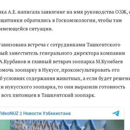
ка А.Е. написала заявление на имя руководства ОЗЖ, 
щитники обратились в Госкомэкологии, чтобы там
 имеющейся ситуации.
ганизована встреча с сотрудниками Ташкентского
вый заместитель генерального директора компании
» А.Курбанов и главный ветврач зоопарка М.Кузибаев
мочь зоопарку в Нукусе, проконсультировать его
б условиях содержания животных, а если будет решен
ии нукусского зоопарка, то они выразили готовность
 всех питомцев в Ташкентский зоопарк.