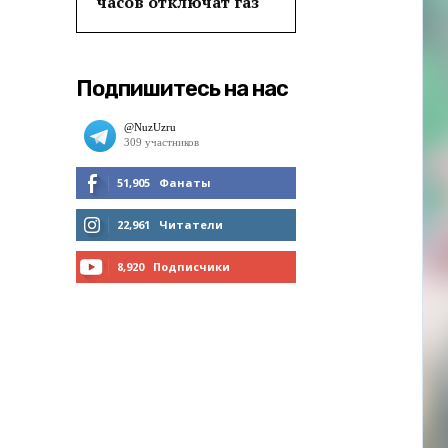
часов отключат газ
Подпишитесь на нас
51,905
Фанаты
МНЕ НРАВИТСЯ
22,961
Читатели
ЧИТАТЬ
8,920
Подписчики
ПОДПИСАТЬСЯ