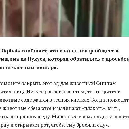
 Oqibat» сообщает, что в колл-центр общества
нщина из Нукуса, которая обратились с просьбо
ный частный зоопарк.
помогите закрыть этот ад для животных! Они там
ительница Нукуса рассказала о том, что творится в
Животные содержатся в тесных клетках. Когда приходят
е животные сбегаются и начинают «плакать», выть,
тать, выпрашивая еду. Мишка все время сидит у решет
рду и открывает рот, чтобы ему бросили еду».