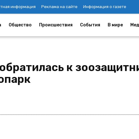
ктная информация
Реклама на сайте
Информация о газете
а
Общество
Происшествия
События
В мире
Мед
обратилась к зоозащитн
опарк