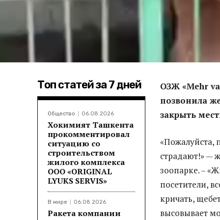
Топ статей за 7 дней
ОЗЖ «Mehr va
позвонила же
закрыть мест
Общество
06.08.2026
Хокимият Ташкента
прокомментировал
«Пожалуйста, 
ситуацию со
строительством
страдают!» — ж
жилого комплекса
зоопарке. – «
ООО «ORIGINAL
LYUKS SERVIS»
посетители, вс
кричать, щебе
В мире
06.08.2026
высовывает мо
Ракета компании