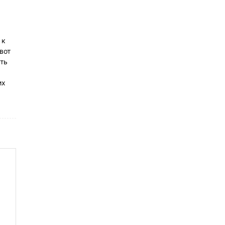
 к
вот
сть
их