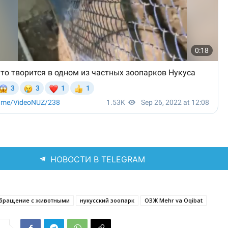
НОВОСТИ В TELEGRAM
обращение с животными
нукусский зоопарк
ОЗЖ Mehr va Oqibat