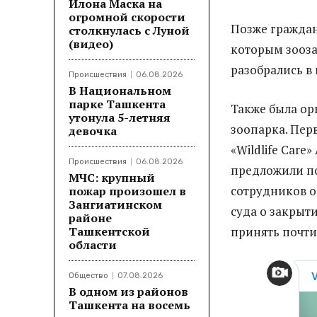
Илона Маска на
огромной скорости
Позже граждан
столкнулась с Луной
(видео)
которым зооза
разобрались в
Происшествия
06.08.2026
В Национальном
парке Ташкента
Также была ор
утонула 5-летняя
зоопарка. Пер
девочка
«Wildlife Care
Происшествия
06.08.2026
предложили по
МЧС: крупный
сотрудников о
пожар произошел в
Зангиатинском
суда о закрыт
районе
Ташкентской
принять почти
области
Общество
07.08.2026
В одном из районов
Ташкента на восемь