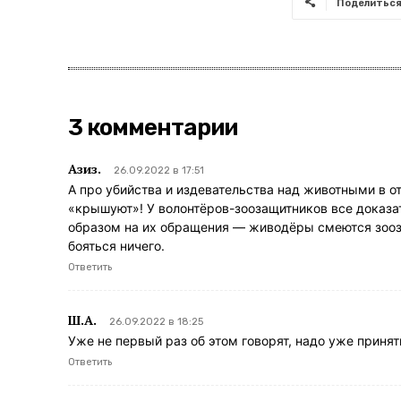
Поделитьс
3 комментарии
Азиз.
26.09.2022 в 17:51
А про убийства и издевательства над животными в от
«крышуют»! У волонтёров-зоозащитников все доказа
образом на их обращения — живодёры смеются зооз
бояться ничего.
Ответить
Ш.А.
26.09.2022 в 18:25
Уже не первый раз об этом говорят, надо уже приня
Ответить