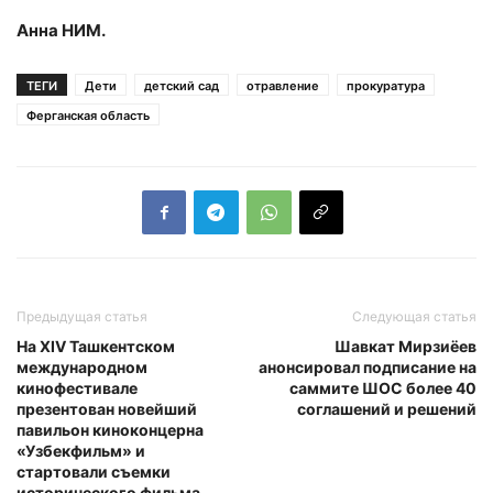
Анна НИМ.
ТЕГИ
Дети
детский сад
отравление
прокуратура
Ферганская область
Предыдущая статья
Следующая статья
На XIV Ташкентском
Шавкат Мирзиёев
международном
анонсировал подписание на
кинофестивале
саммите ШОС более 40
презентован новейший
соглашений и решений
павильон киноконцерна
«Узбекфильм» и
стартовали съемки
исторического фильма