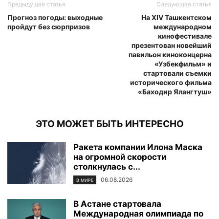
Предыдущая статья
Следующая статья
Прогноз погоды: выходные
На XIV Ташкентском
пройдут без сюрпризов
международном
кинофестивале
презентован новейший
павильон киноконцерна
«Узбекфильм» и
стартовали съемки
исторического фильма
«Баходир Ялангтуш»
ЭТО МОЖЕТ БЫТЬ ИНТЕРЕСНО
Ракета компании Илона Маска
на огромной скорости
столкнулась с...
06.08.2026
В МИРЕ
В Астане стартовала
Международная олимпиада по