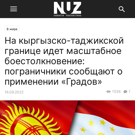
В мире
На кыргызско-таджикской
границе идет масштабное
боестолкновение:
пограничники сообщают о
применении «Градов»
1536
1
16.09.2022