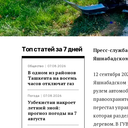
Топ статей за 7 дней
Пресс-служб
Яшнабадском
Общество
07.08.2026
В одном из районов
12 сентября 20
Ташкента на восемь
Яшнабадском р
часов отключат газ
рулем автомоб
Погода
07.08.2026
правоохраните
Узбекистан накроет
перестал упра
летний зной:
прогноз погоды на 7
которая разде
августа
деревом. В ГУ