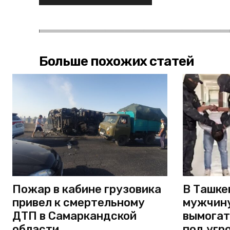
Больше похожих статей
Пожар в кабине грузовика
В Ташке
привел к смертельному
мужчину
ДТП в Самаркандской
вымогат
области
под угр