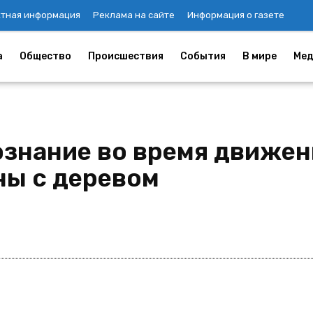
ктная информация
Реклама на сайте
Информация о газете
а
Общество
Происшествия
События
В мире
Мед
знание во время движен
ны с деревом