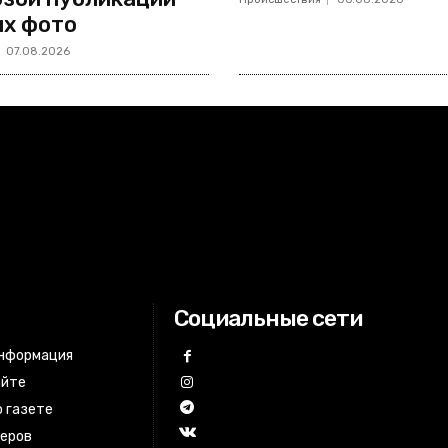
х фото
07.08.2026
Социальные сети
информация
айте
 газете
неров