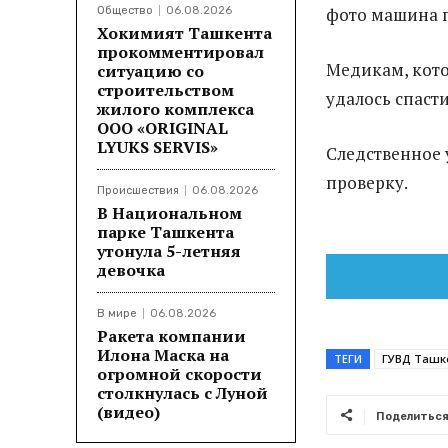
фото машина 
Общество
06.08.2026
Хокимият Ташкента
прокомментировал
Медикам, кото
ситуацию со
строительством
удалось спасти
жилого комплекса
ООО «ORIGINAL
LYUKS SERVIS»
Следственное 
проверку.
Происшествия
06.08.2026
В Национальном
парке Ташкента
утонула 5-летняя
девочка
В мире
06.08.2026
Ракета компании
Илона Маска на
ТЕГИ
ГУВД Ташк
огромной скорости
столкнулась с Луной
(видео)
Поделитьс