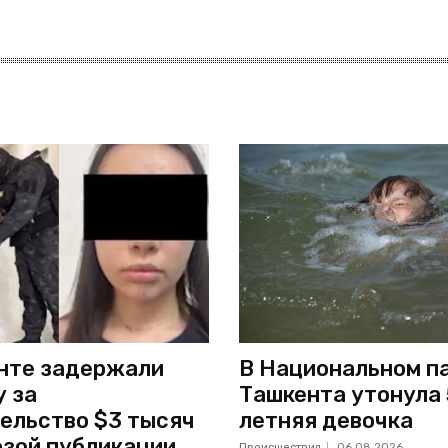
нте задержали
В Национальном п
 за
Ташкента утонула 
ельство $3 тысяч
летняя девочка
озой публикации
Происшествия
06.08.2026