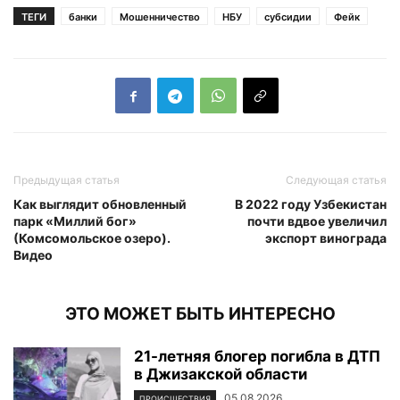
ТЕГИ
банки
Мошенничество
НБУ
субсидии
Фейк
Предыдущая статья
Следующая статья
Как выглядит обновленный
В 2022 году Узбекистан
парк «Миллий бог»
почти вдвое увеличил
(Комсомольское озеро).
экспорт винограда
Видео
ЭТО МОЖЕТ БЫТЬ ИНТЕРЕСНО
21-летняя блогер погибла в ДТП
в Джизакской области
05.08.2026
ПРОИСШЕСТВИЯ