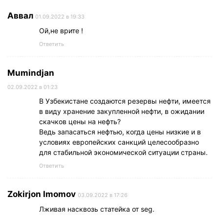
Аввал
01.09.2022 в 19:33
Ой,не врите !
Ответить
Mumindjan
02.09.2022 в 01:23
В Узбекистане создаются резервы нефти, имеется
в виду хранение закупленной нефти, в ожидании
скачков цены на нефть?
Ведь запасаться нефтью, когда цены низкие и в
условиях европейских санкций целесообразно
для стабильной экономической ситуации страны.
Ответить
Zokirjon Imomov
03.09.2022 в 17:26
Лживая насквозь статейка от seg.