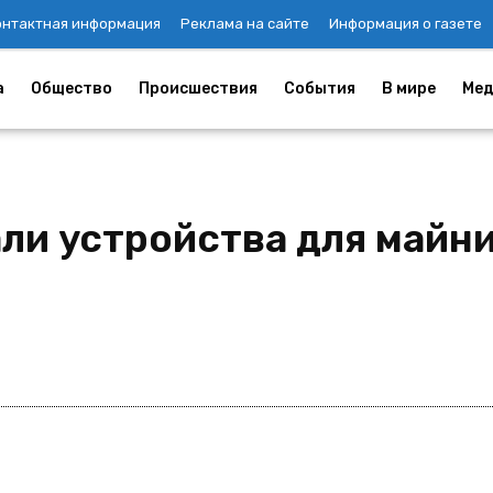
онтактная информация
Реклама на сайте
Информация о газете
а
Общество
Происшествия
События
В мире
Мед
ли устройства для майни