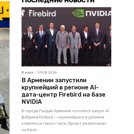
В мире
09.08.2026
В Армении запустили
крупнейший в регионе AI-
дата-центр Firebird на базе
NVIDIA
В городе Раздан Армении состоялся запуск AI-
фабрики Firebird — крупнейшего в регионе
комплекса такого типа. Проект реализован
на базе...