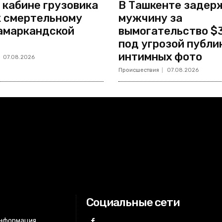
 кабине грузовика
В Ташкенте задер
к смертельному
мужчину за
амаркандской
вымогательство $
под угрозой публи
интимных фото
07.08.2026
Происшествия
07.08.2026
Социальные сети
информация