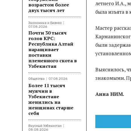
летнего И.А.,
возрастом более
двух тысяч лет
была изъята в 
Экономика и Бизнес
Мастер рассказ
07.08.2026
Почти 30 тысяч
Карманинского
голов КРС:
Республика Алтай
были задержан
наращивает
установленном
поставки
племенного скота в
Узбекистан
Выяснилось, ч
знакомыми. П
Общество
07.08.2026
Более 11 тысяч
мужчин в
Анна НИМ.
Узбекистане
женились на
женщинах старше
себя
Вкусный Узбекистан
08.08.2026