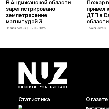
В Андижанской области
Пожар в
зарегистрировано
привел 
землетрясение
ДТП в С
магнитудой 3
области
Происшествия
09.08.2026
Происшествия
Статистика
О газете
Контактная 