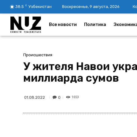
C
38.5
Узбекистан
Воскресенье, 9 августа, 2026
К
Все новости
Политика
Экономик
Происшествия
У жителя Навои укра
миллиарда сумов
1653
0
01.08.2022