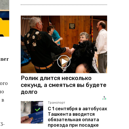
ner
Ролик длится несколько
ного
секунд, а смеяться вы будете
но
долго
 в
Транспорт
С 1 сентября в автобусах
Ташкента вводится
обязательная оплата
3-
проезда при посадке