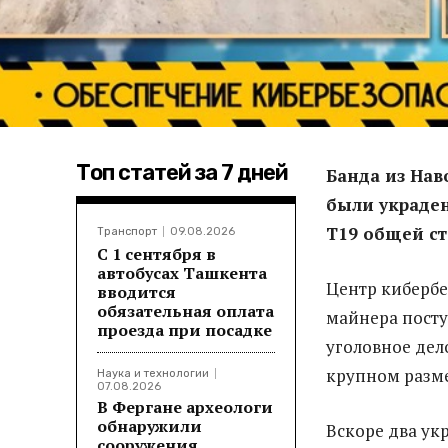
Топ статей за 7 дней
Банда из Нав
были украден
T19 общей ст
Транспорт
09.08.2026
С 1 сентября в
автобусах Ташкента
Центр киберб
вводится
обязательная оплата
майнера посту
проезда при посадке
уголовное дело
крупном разме
Наука и технологии
07.08.2026
В Фергане археологи
обнаружили
Вскоре два ук
сооружения