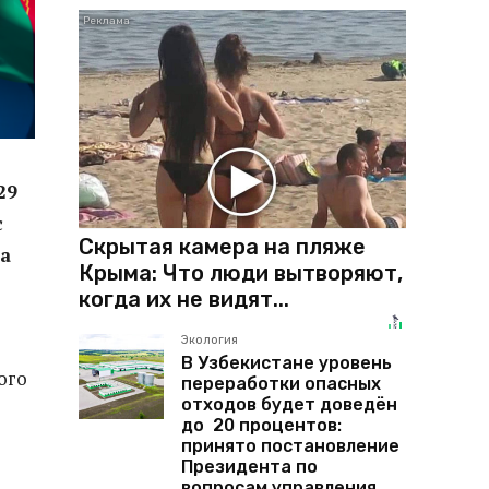
29
с
Скрытая камера на пляже
а
Крыма: Что люди вытворяют,
когда их не видят...
Экология
В Узбекистане уровень
ого
переработки опасных
отходов будет доведён
до 20 процентов:
принято постановление
Президента по
вопросам управления