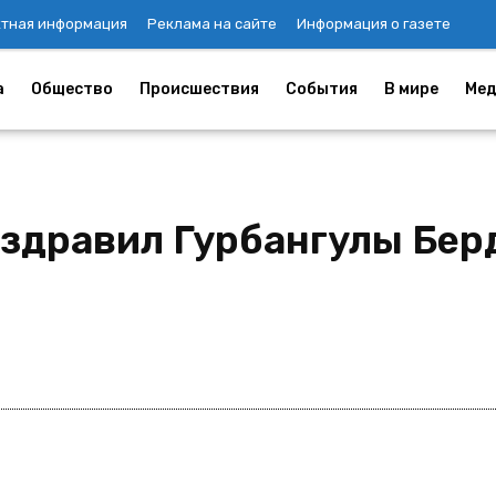
ктная информация
Реклама на сайте
Информация о газете
а
Общество
Происшествия
События
В мире
Мед
здравил Гурбангулы Бер