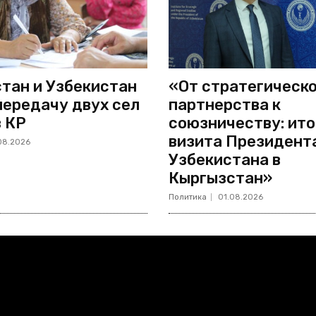
тан и Узбекистан
«От стратегическ
передачу двух сел
партнерства к
в КР
союзничеству: ито
визита Президент
08.2026
Узбекистана в
Кыргызстан»
Политика
01.08.2026