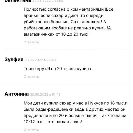
Валентина
29.06.2022 в 21:53
Полностью согласна с комментариями !Все
вранье ,если сахар и дают ,то очереди
убийственно большие !Со скандалом ! А
работающим вообще не реально купить !А
вмагазинчиках от 18 до 20 тыс!
Ответить
Зулфия
29.06.2022 в 22:48
Точно врут.Я по 20 тысяч купила
Ответить
Антонина
30.06.2022 в 01:49
Мои дети купили сахар у нас в Нукусе по 18 тыс.и
были рады-радешеньки,ведь в других местах он
продавался и по 20 и больше тысяч! Так что,ваши
10-12 тыс.- это наглая ложь!
Ответить