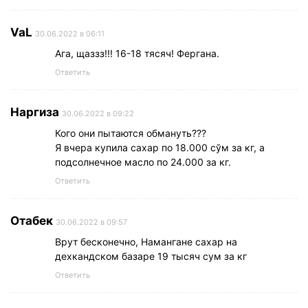
VaL
30.06.2022 в 06:11
Ага, щаззз!!! 16-18 тясяч! Фергана.
Ответить
Наргиза
30.06.2022 в 09:22
Кого они пытаются обмануть???
Я вчера купила сахар по 18.000 сўм за кг, а
подсолнечное масло по 24.000 за кг.
Ответить
Отабек
30.06.2022 в 09:57
Врут бесконечно, Намангане сахар на
дехкандском базаре 19 тысяч сум за кг
Ответить