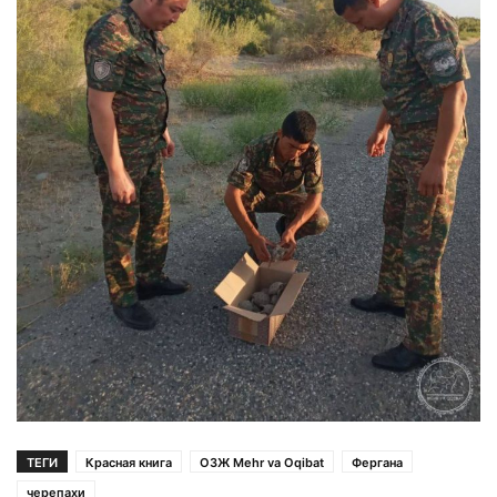
ТЕГИ
Красная книга
ОЗЖ Mehr va Oqibat
Фергана
черепахи