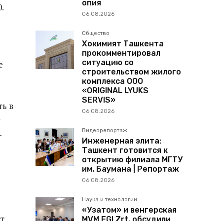
опия
.
06.08.2026
Общество
Хокимият Ташкента
прокомментировал
ситуацию со
е
строительством жилого
комплекса ООО
«ORIGINAL LYUKS
SERVIS»
ть в
06.08.2026
я
Видеорепортаж
-
Инженерная элита:
Ташкент готовится к
открытию филиала МГТУ
им. Баумана | Репортаж
06.08.2026
Наука и технологии
«Узатом» и венгерская
ет
MVM EGI Zrt. обсудили