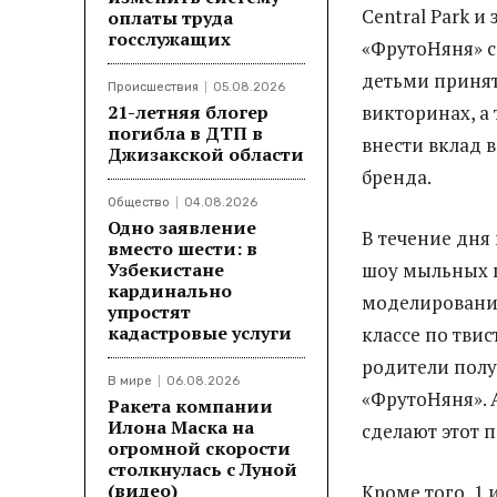
Central Park и
оплаты труда
госслужащих
«ФрутоНяня» с
детьми принят
Происшествия
05.08.2026
21-летняя блогер
викторинах, а
погибла в ДТП в
внести вклад 
Джизакской области
бренда.
Общество
04.08.2026
Одно заявление
В течение дня
вместо шести: в
Узбекистане
шоу мыльных п
кардинально
моделировани
упростят
кадастровые услуги
классе по твис
родители пол
В мире
06.08.2026
«ФрутоНяня». 
Ракета компании
Илона Маска на
сделают этот 
огромной скорости
столкнулась с Луной
(видео)
Кроме того, 1 