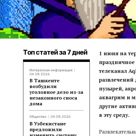
Топ статей за 7 дней
1 июня на те
праздничное 
телеканал Aq
Интересная информация
04.08.2026
развлечений
В Ташкенте
возбудили
пузырей, акр
уголовное дело из-за
аквагрим и
м
незаконного сноса
дома
другие актив
в эту среду.
Общество
04.08.2026
В Узбекистане
предложили
Развлекательна
изменить систему