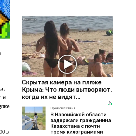
я
й
Скрытая камера на пляже
ы,
Крыма: Что люди вытворяют,
когда их не видят...
 и
 уже
Происшествия
В Навоийской области
задержали гражданина
Казахстана с почти
00 в
тремя килограммами