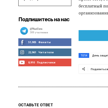
бесплатный по
организованны
Подпишитесь на нас
51,905
Фанаты
МНЕ НРАВИТСЯ
22,961
Читатели
ТЕГИ
День защи
ЧИТАТЬ
8,910
Подписчики
Поделитьс
ПОДПИСАТЬСЯ
ОСТАВЬТЕ ОТВЕТ