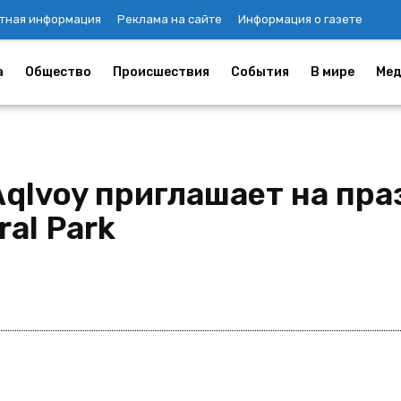
тная информация
Реклама на сайте
Информация о газете
а
Общество
Происшествия
События
В мире
Мед
Aqlvoy приглашает на пр
al Park