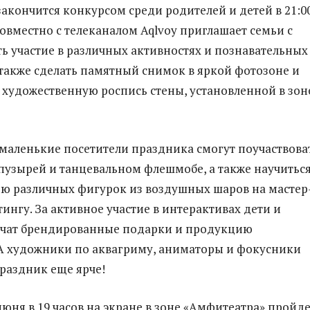
 закончится конкурсом среди родителей и детей в 21:00
овместно с телеканалом Aqlvoy приглашает семьи с
ь участие в различных активностях и познавательных
 также сделать памятный снимок в яркой фотозоне и
в художественную роспись стены, установленной в зон
 маленькие посетители праздника смогут поучаствова
узырей и танцевальном флешмобе, а также научитьс
ю различных фигурок из воздушных шаров на мастер
тингу. За активное участие в интерактивах дети и
учат брендированные подарки и продукцию
А художники по аквагриму, аниматоры и фокусники
праздник еще ярче!
июня в 19 часов на экране в зоне «Амфитеатра» пройд