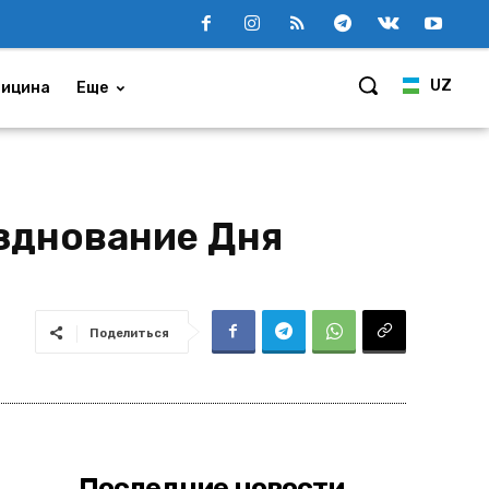
UZ
ицина
Еще
азднование Дня
Поделиться
Последние новости