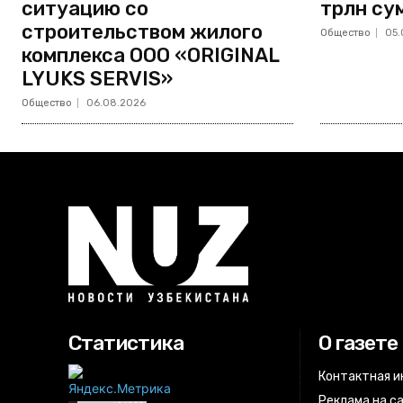
ситуацию со
трлн су
строительством жилого
Общество
05.
комплекса ООО «ORIGINAL
LYUKS SERVIS»
Общество
06.08.2026
Статистика
О газете
Контактная 
Реклама на с