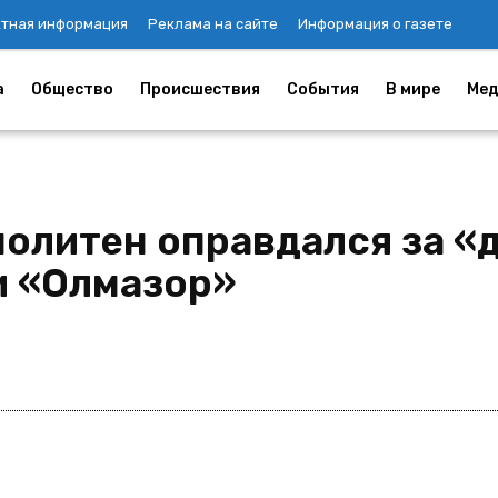
ктная информация
Реклама на сайте
Информация о газете
а
Общество
Происшествия
События
В мире
Мед
олитен оправдался за «
и «Олмазор»