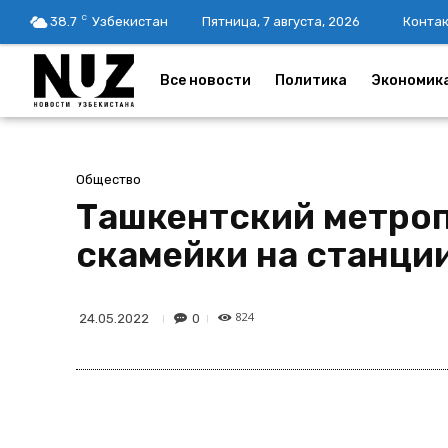
C
38.7
Узбекистан
Пятница, 7 августа, 2026
Конта
Все новости
Политика
Экономик
Общество
Ташкентский метроп
скамейки на станци
824
0
24.05.2022