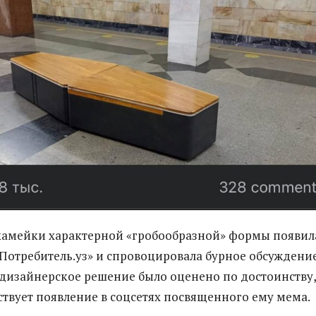
камейки характерной «гробообразной» формы появил
«Потребитель.уз» и спровоцировала бурное обсуждение
изайнерское решение было оценено по достоинству,
ствует появление в соцсетях посвященного ему мема.