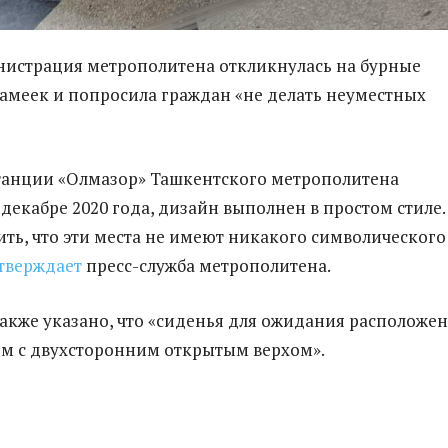
истрация метрополитена откликнулась на бурные
амеек и попросила граждан «не делать неуместных
танции «Oлмазoр» Ташкентского метрополитена
 декабре 2020 года, дизайн выполнен в простом стиле.
ить, что эти места не имеют никакого символического
тверждает
пресс-служба метрополитена.
акже указано, что «сиденья для ожидания расположе
м с двухсторонним открытым верхом».