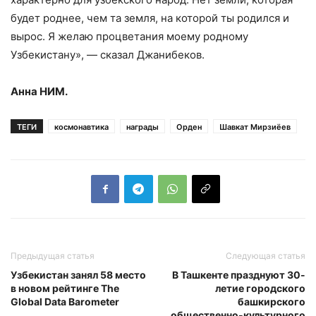
будет роднее, чем та земля, на которой ты родился и
вырос. Я желаю процветания моему родному
Узбекистану», — сказал Джанибеков.
Анна НИМ.
ТЕГИ
космонавтика
награды
Орден
Шавкат Мирзиёев
Предыдущая статья
Следующая статья
Узбекистан занял 58 место
В Ташкенте празднуют 30-
в новом рейтинге The
летие городского
Global Data Barometer
башкирского
общественно-культурного