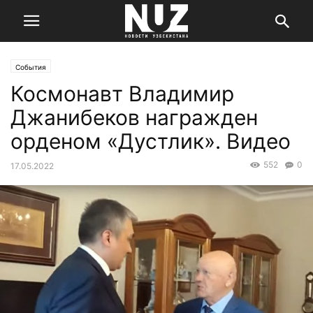
События
Космонавт Владимир
Джанибеков награжден
орденом «Дустлик». Видео
552
0
17.05.2022