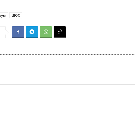
рум
ШОС
я