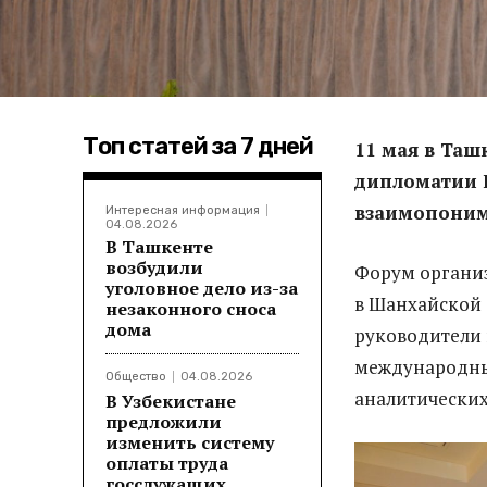
Топ статей за 7 дней
11 мая в Таш
дипломатии 
взаимопоним
Интересная информация
04.08.2026
В Ташкенте
возбудили
Форум организ
уголовное дело из-за
в Шанхайской 
незаконного сноса
дома
руководители 
международных
Общество
04.08.2026
аналитических
В Узбекистане
предложили
изменить систему
оплаты труда
госслужащих