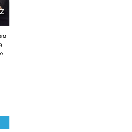
 им
й
го