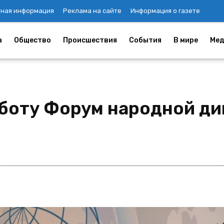
тная информация
Реклама на сайте
Информация о газете
а
Общество
Происшествия
События
В мире
Мед
аботу Форум народной д