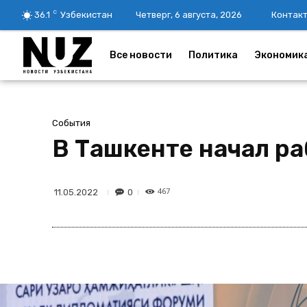
C
36.1
Узбекистан
Четверг, 6 августа, 2026
Контак
Все новости
Политика
Экономик
События
В Ташкенте начал р
467
0
11.05.2022