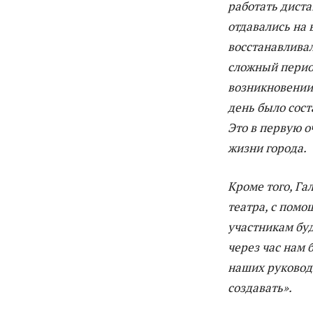
работать диста
отдавались на 
восстанавливал
сложный перио
возникновении 
день было сос
Это в первую о
жизни города.
Кроме того, Га
театра, с помо
участникам буд
через час нам 
наших руководи
создавать».