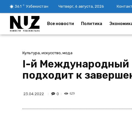
C
36.1
Узбекистан
Четверг, 6 августа, 2026
Контак
Все новости
Политика
Экономик
Культура, искусство, мода
I-й Международный 
подходит к заверш
629
0
23.04.2022