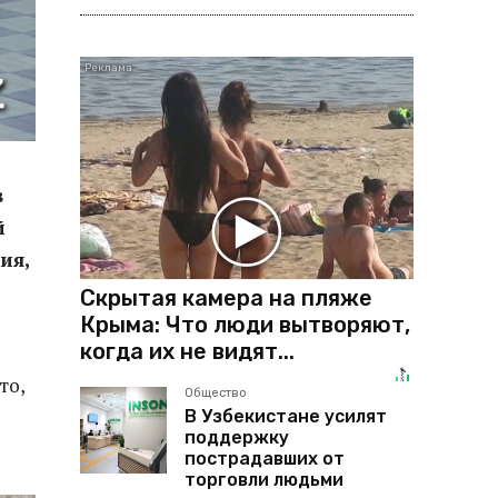
в
й
ия,
Скрытая камера на пляже
Крыма: Что люди вытворяют,
когда их не видят...
то,
Общество
В Узбекистане усилят
поддержку
пострадавших от
торговли людьми