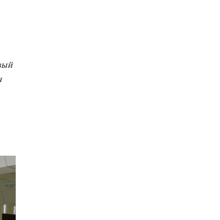
вый
ч