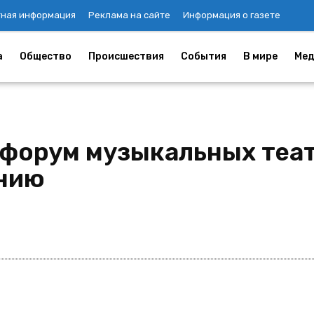
тная информация
Реклама на сайте
Информация о газете
а
Общество
Происшествия
События
В мире
Мед
форум музыкальных теат
ению