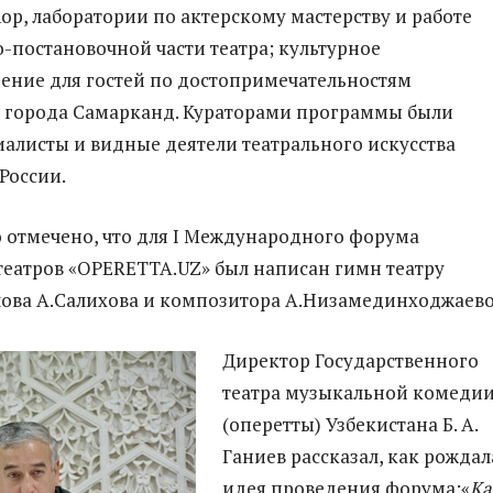
hop, лаборатории по актерскому мастерству и работе
-постановочной части театра; культурное
ние для гостей по достопримечательностям
 города Самарканд. Кураторами программы были
алисты и видные деятели театрального искусства
России.
 отмечено, что для I Международного форума
еатров «OPERETTA.UZ» был написан гимн театру
лова А.Салихова и композитора А.Низамединходжаево
Директор Государственного
театра музыкальной комеди
(оперетты) Узбекистана Б. А.
Ганиев рассказал, как рождал
идея проведения форума:«
Ка