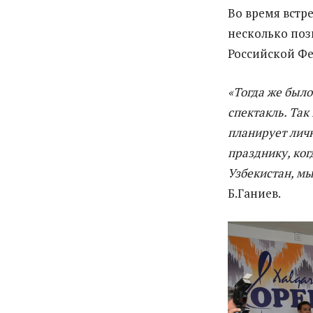
Во время встр
несколько поз
Российской Фе
«Тогда же был
спектакль. Так
планирует личн
празднику, ко
Узбекистан, мы
Б.Ганиев.