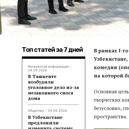
Топ статей за 7 дней
В рамках
I
-г
Узбекистане,
комедии (опе
Интересная информация
04.08.2026
на которой б
В Ташкенте
возбудили
уголовное дело из-за
Основная цел
незаконного сноса
дома
творческих кон
безусловно, с
Общество
04.08.2026
пространства.
В Узбекистане
предложили
изменить систему