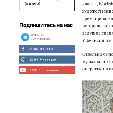
(видео)
классы, Works
художественно
времяпровожде
Подпишитесь на нас
исторического
ведущие специ
Узбекистана и 
51,905
Фанаты
Отдельно было
МНЕ НРАВИТСЯ
22,961
Читатели
музыкальных т
оперетты на с
ЧИТАТЬ
8,910
Подписчики
ПОДПИСАТЬСЯ