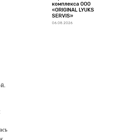
комплекса ООО
«ORIGINAL LYUKS
SERVIS»
06.08.2026
й.
и
ась
к