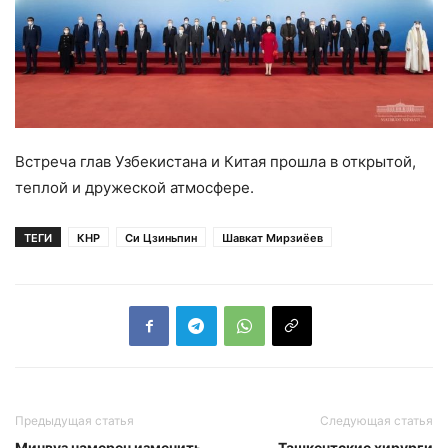
Встреча глав Узбекистана и Китая прошла в открытой,
теплой и дружеской атмосфере.
ТЕГИ
КНР
Си Цзиньпин
Шавкат Мирзиёев
Предыдущая статья
Следующая статья
Минвуз намерен изменить
Ташкентские хирурги