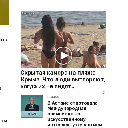
 по
Скрытая камера на пляже
Крыма: Что люди вытворяют,
когда их не видят...
р
В мире
В Астане стартовала
Международная
олимпиада по
искусственному
аны
интеллекту с участием