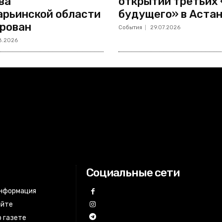
ва
открытии третьих
рьинской области
будущего» в Аста
рован
События
29.07.2026
8.2026
Социальные сети
информация
айте
 газете