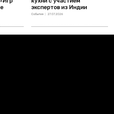
 «Игр
кухни с участием
не
экспертов из Индии
События
27.07.2026