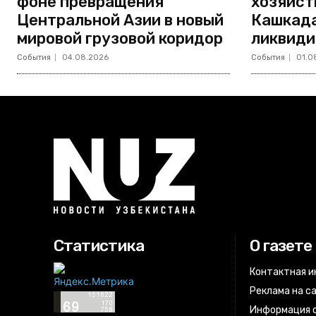
фоне превращения
хозяйст
Центральной Азии в новый
Кашкада
мировой грузовой коридор
ликвиди
События
04.08.2026
События
01.0
Статистика
О газете
Контактная 
Реклама на с
Информация о