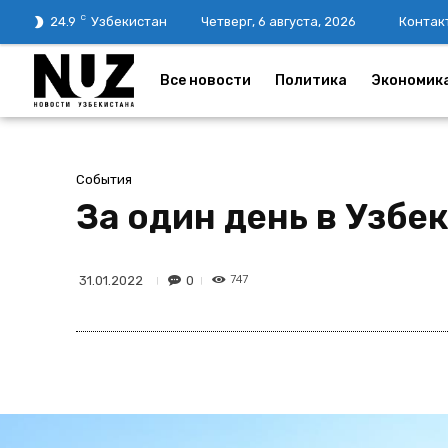
C
24.9
Узбекистан
Четверг, 6 августа, 2026
Контак
Все новости
Политика
Экономик
События
За один день в Узбе
747
0
31.01.2022