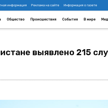
тная информация
Реклама на сайте
Информация о газете
а
Общество
Происшествия
События
В мире
Мед
кистане выявлено 215 сл