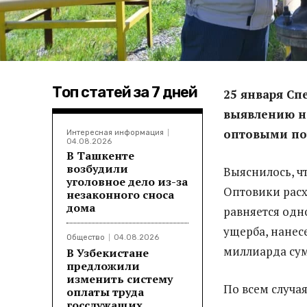
Топ статей за 7 дней
25 января С
выявлению н
оптовыми по
Интересная информация
04.08.2026
В Ташкенте
возбудили
Выяснилось, ч
уголовное дело из-за
Оптовики расх
незаконного сноса
дома
равняется одн
ущерба, нанес
Общество
04.08.2026
миллиарда сум
В Узбекистане
предложили
изменить систему
По всем случа
оплаты труда
госслужащих