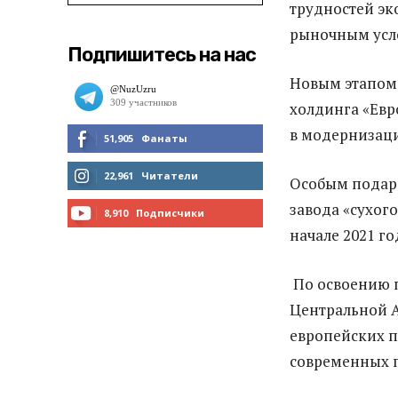
трудностей эк
рыночным усл
Подпишитесь на нас
Новым этапом 
холдинга «Евр
в модернизаци
51,905
Фанаты
МНЕ НРАВИТСЯ
22,961
Читатели
Особым подарк
завода «сухог
ЧИТАТЬ
8,910
Подписчики
начале 2021 го
ПОДПИСАТЬСЯ
По освоению п
Центральной 
европейских п
современных 