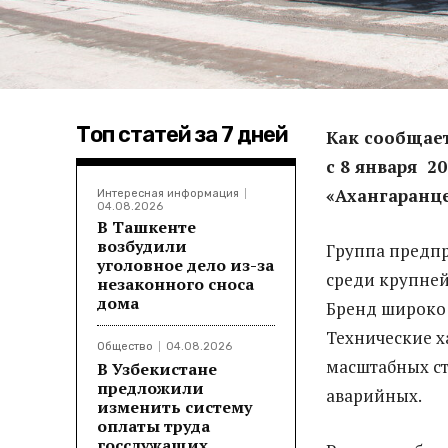
Топ статей за 7 дней
Как сообщае
с 8 января 
«Ахангаранц
Интересная информация
04.08.2026
В Ташкенте
возбудили
Группа предп
уголовное дело из-за
среди крупне
незаконного сноса
дома
Бренд широко 
Технические х
Общество
04.08.2026
масштабных ст
В Узбекистане
предложили
аварийных.
изменить систему
оплаты труда
госслужащих