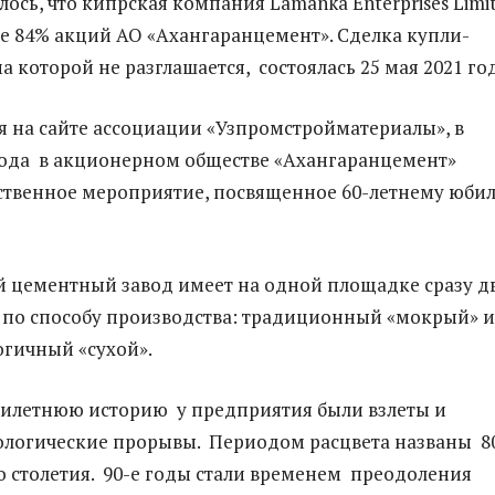
ось, что кипрская компания Lamanka Enterprises Limi
е 84% акций АО «Ахангаранцемент». Сделка купли-
а которой не разглашается, состоялась 25 мая 2021 го
я на сайте ассоциации «Узпромстройматериалы», в
года в акционерном обществе «Ахангаранцемент»
ственное мероприятие, посвященное 60-летнему юби
 цементный завод имеет на одной площадке сразу д
 по способу производства: традиционный «мокрый» и
гичный «сухой».
тилетнюю историю у предприятия были взлеты и
ологические прорывы. Периодом расцвета названы 8
 столетия. 90-е годы стали временем преодоления