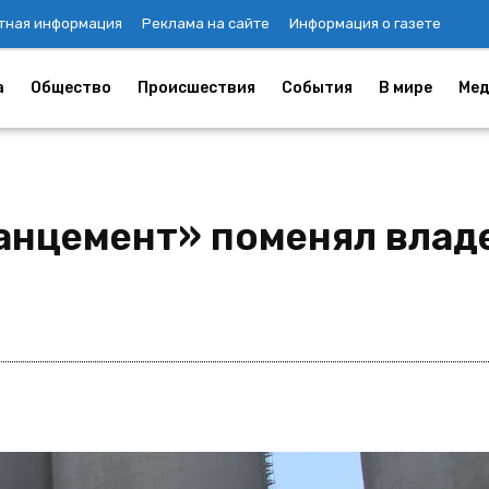
тная информация
Реклама на сайте
Информация о газете
а
Общество
Происшествия
События
В мире
Мед
анцемент» поменял влад