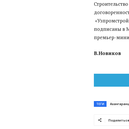
Строительство
договоренност
«Узпромстрой
подписаны в М
премьер-минис
В.Новиков
ТЕГИ
Ахангаран
Поделитьс