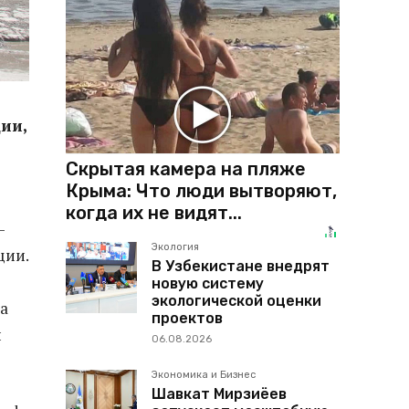
ии,
Скрытая камера на пляже
Крыма: Что люди вытворяют,
когда их не видят...
—
Экология
ции.
В Узбекистане внедрят
новую систему
экологической оценки
а
проектов
и
06.08.2026
Экономика и Бизнес
Шавкат Мирзиёев