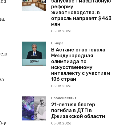
ted
запускает масштабную
реформу
животноводства: в
да.
отрасль направят $463
млн
05.08.2026
В мире
В Астане стартовала
лею
Международная
олимпиада по
искусственному
интеллекту с участием
ва
106 стран
05.08.2026
Происшествия
21-летняя блогер
погибла в ДТП в
Джизакской области
0-е
05.08.2026