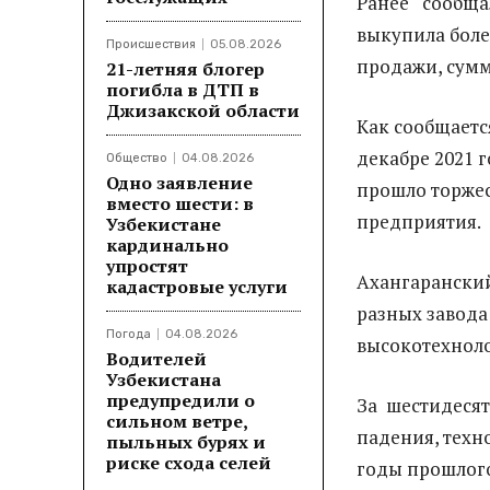
Ранее сообщал
выкупила боле
Происшествия
05.08.2026
продажи, сумм
21-летняя блогер
погибла в ДТП в
Джизакской области
Как сообщаетс
декабре 2021 
Общество
04.08.2026
Одно заявление
прошло торже
вместо шести: в
предприятия.
Узбекистане
кардинально
упростят
Ахангаранский
кадастровые услуги
разных завода
Погода
04.08.2026
высокотехноло
Водителей
Узбекистана
предупредили о
За шестидеся
сильном ветре,
падения, техн
пыльных бурях и
риске схода селей
годы прошлого