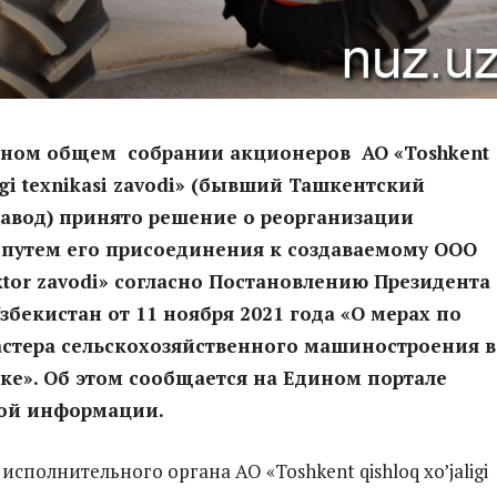
дном общем собрании акционеров АО «Toshkent
ligi texnikasi zavodi» (бывший Ташкентский
завод) принято решение о реорганизации
 путем его присоединения к создаваемому ООО
aktor zavodi» согласно Постановлению Президента
збекистан от 11 ноября 2021 года «О мерах по
стера сельскохозяйственного машиностроения в
ке». Об этом сообщается на Едином портале
ой информации.
сполнительного органа АО «Toshkent qishloq xo’jaligi