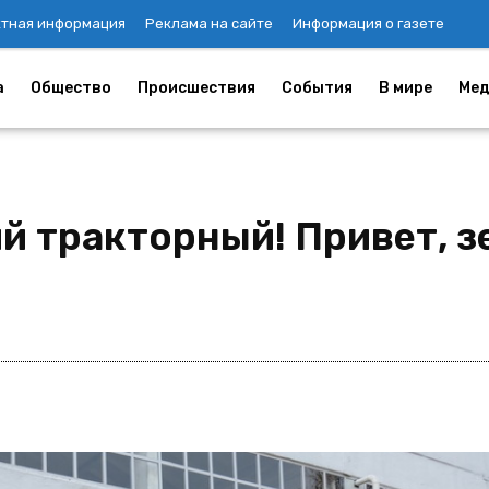
ктная информация
Реклама на сайте
Информация о газете
а
Общество
Происшествия
События
В мире
Мед
й тракторный! Привет, з