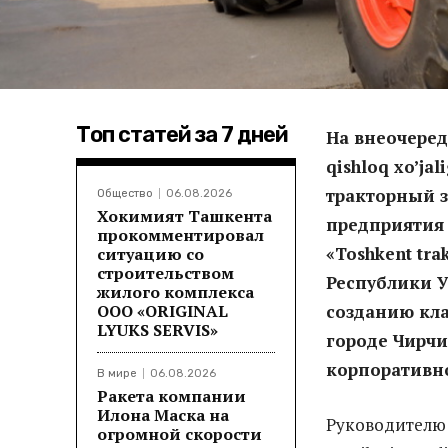
Топ статей за 7 дней
На внеочере
qishloq xo’ja
тракторный 
Общество
06.08.2026
Хокимият Ташкента
предприятия
прокомментировал
«Toshkent tr
ситуацию со
строительством
Республики У
жилого комплекса
ООО «ORIGINAL
созданию кла
LYUKS SERVIS»
городе Чирчи
корпоративн
В мире
06.08.2026
Ракета компании
Илона Маска на
Руководителю и
огромной скорости