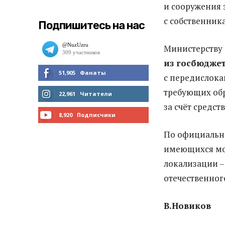
и сооружения 
с собственник
Подпишитесь на нас
Министерству
из госбюдже
51,905
Фанаты
с передислока
требующих обр
МНЕ НРАВИТСЯ
22,961
Читатели
за счёт средс
ЧИТАТЬ
8,920
Подписчики
По официальн
ПОДПИСАТЬСЯ
имеющихся мощ
локализации – 
отечественног
В.Новиков