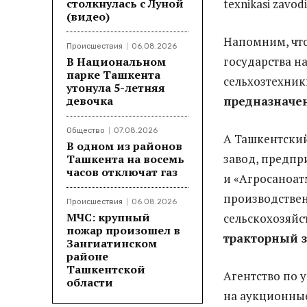
столкнулась с Луной
texnikasi zav
(видео)
Напомним, что
Происшествия
06.08.2026
государства н
В Национальном
парке Ташкента
сельхозтехник
утонула 5-летняя
девочка
предназначен
Общество
07.08.2026
А Ташкентский
В одном из районов
завод, предпр
Ташкента на восемь
часов отключат газ
и «Агросаноат
производстве
Происшествия
06.08.2026
МЧС: крупный
сельскохозяйс
пожар произошел в
тракторный з
Зангиатинском
районе
Ташкентской
Агентство по 
области
на аукционные