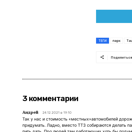
ТЕГИ
парк
Та
Поделитьс
3 комментарии
Андрей
24.12.2021 в 19:10
Так у нас и стоимость «местных»автомобилей дороже
придумать. Ладно, вместо ТТЗ собираются делать па
пить дать. Про людей там работающих хоть бы поду