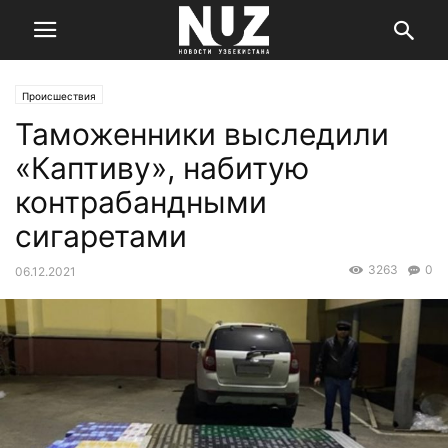
Происшествия
Таможенники выследили
«Каптиву», набитую
контрабандными
сигаретами
3263
0
06.12.2021