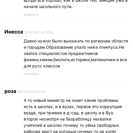
вроде все хорошо, как в школе 166. Фикция уже в
начале школьного пути.
Ответить
Инесса
30.11.2021 в 13:26
Давно нужно было выезжать по регионам области
и городам.Образование упало ниже плинтуса.Не
хватка специалистов предметников
физики,химии,биологи,историки,математики и все
для русс классов
Ответить
роза
06.12.2021 в 17:51
А то новый министр не знает какие проблемы
есть в школах, и в вузах, первое это коррупция
везде, при приеме в д-сад, в школу и в Вуз.
второе несмотря на безработицу нехватки
учителей в школах почему то уйма свободных
рабочих мест на которые почему то не хотят