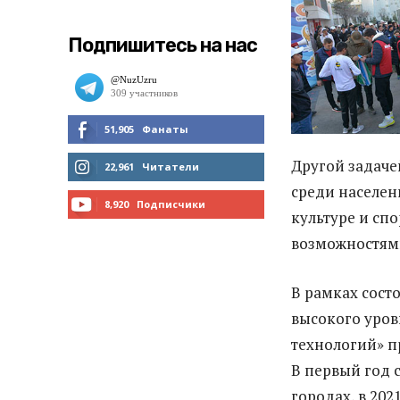
Подпишитесь на нас
51,905
Фанаты
Другой задаче
МНЕ НРАВИТСЯ
22,961
Читатели
среди населен
ЧИТАТЬ
8,920
Подписчики
культуре и сп
ПОДПИСАТЬСЯ
возможностями
В рамках сост
высокого уров
технологий» п
В первый год с
городах, в 202