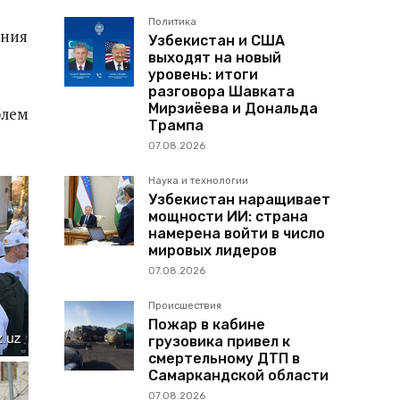
Политика
ения
Узбекистан и США
выходят на новый
уровень: итоги
разговора Шавката
Мирзиёева и Дональда
блем
Трампа
07.08.2026
Наука и технологии
Узбекистан наращивает
мощности ИИ: страна
намерена войти в число
мировых лидеров
07.08.2026
Происшествия
Пожар в кабине
грузовика привел к
смертельному ДТП в
Самаркандской области
07.08.2026