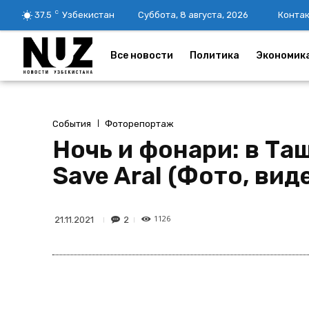
C
37.5
Узбекистан
Суббота, 8 августа, 2026
Конта
Все новости
Политика
Экономик
События
Фоторепортаж
Ночь и фонари: в Т
Save Aral (Фото, вид
1126
2
21.11.2021