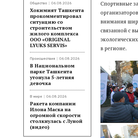
Спортивные за
Общество
06.08.2026
Хокимият Ташкента
организаторов
прокомментировал
внимания широ
ситуацию со
строительством
связанной с в
жилого комплекса
экологических
ООО «ORIGINAL
LYUKS SERVIS»
в регионе.
Происшествия
06.08.2026
В Национальном
парке Ташкента
утонула 5-летняя
девочка
В мире
06.08.2026
Ракета компании
Илона Маска на
огромной скорости
столкнулась с Луной
(видео)