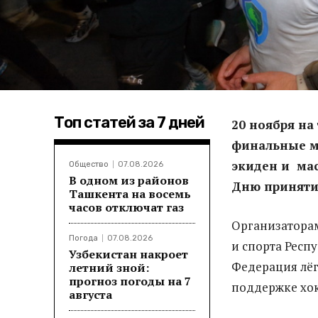
Топ статей за 7 дней
20 ноября на
финальные ме
экиден и ма
Общество
07.08.2026
В одном из районов
Дню принятия
Ташкента на восемь
часов отключат газ
Организатора
Погода
07.08.2026
и спорта Респ
Узбекистан накроет
Федерация лёг
летний зной:
прогноз погоды на 7
поддержке хок
августа