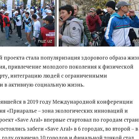
й проекта стала популяризация здорового образа жиз
ия, привлечение молодого поколения к физической
орту, интеграцию людей с ограниченными
 в активную социальную жизнь.
оявшейся в 2019 году Международной конференции
ня «Приаралье – зона экологических инноваций и
роект «Save Aral» впервые стартовал по городам стран
остоялись забеги «Save Aral» в 6 городах, во второй – в
1 году охвачено 10 городов и финальной точкой стал