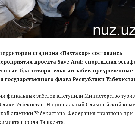
 территории стадиона «Пахтакор» состоялись
роприятия проекта Save Aral: спортивная эстаф
ссовый благотворительный забег, приуроченные 
 государственного флага Республики Узбекиста
ми финальных забегов выступили Министерство тури
ублики Узбекистан, Национальный Олимпийский коми
кой атлетики Узбекистана, Федерация триатлона при
имията города Ташкента.