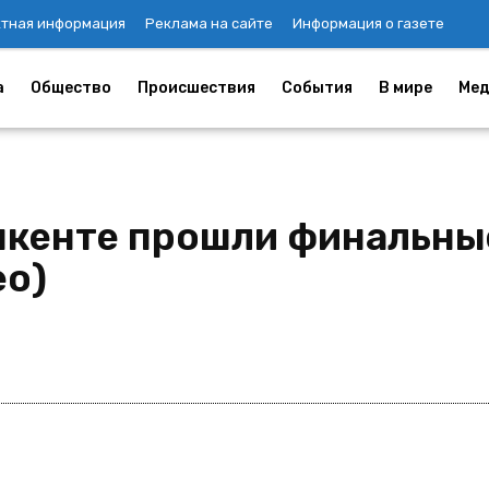
ктная информация
Реклама на сайте
Информация о газете
а
Общество
Происшествия
События
В мире
Мед
ашкенте прошли финальны
ео)