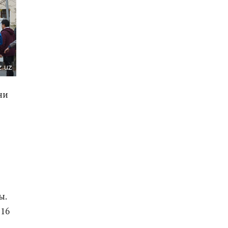
ни
ы.
 16