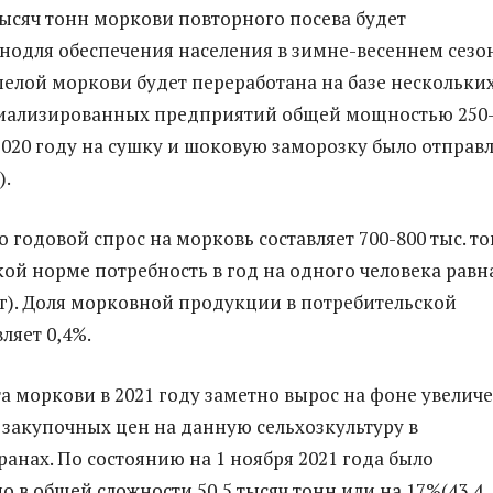
тысяч тонн моркови повторного посева будет
нодля обеспечения населения в зимне-весеннем сезон
пелой моркови будет переработана на базе нескольки
циализированных предприятий общей мощностью 250
 2020 году на сушку и шоковую заморозку было отправ
).
о годовой спрос на морковь составляет 700-800 тыс. т
ой норме потребность в год на одного человека равн
г). Доля морковной продукции в потребительской
ляет 0,4%.
а моркови в 2021 году заметно вырос на фоне увелич
а закупочных цен на данную сельхозкультуру в
ранах. По состоянию на 1 ноября 2021 года было
о в общей сложности 50,5 тысяч тонн или на 17%(43,4