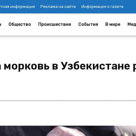
ктная информация
Реклама на сайте
Информация о газете
а
Общество
Происшествия
События
В мире
Мед
 морковь в Узбекистане 