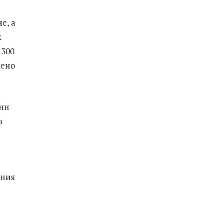
е, а
х
-300
лено
онн
а
ения