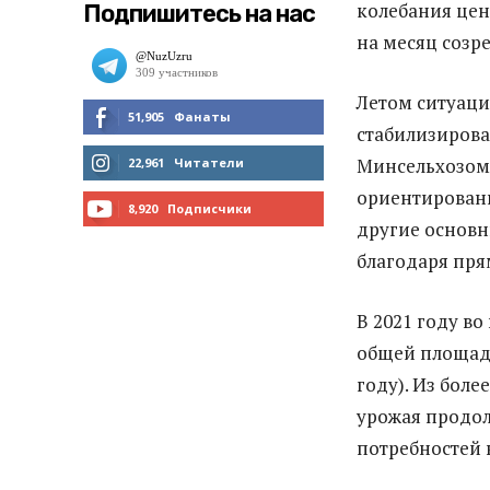
колебания цен
Подпишитесь на нас
на месяц созр
Летом ситуаци
51,905
Фанаты
стабилизирова
МНЕ НРАВИТСЯ
Минсельхозом 
22,961
Читатели
ориентированн
ЧИТАТЬ
8,920
Подписчики
другие основн
ПОДПИСАТЬСЯ
благодаря пря
В 2021 году во
общей площади 
году). Из бол
урожая продол
потребностей 