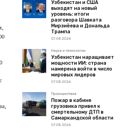
Узбекистан и США
выходят на новый
уровень: итоги
разговора Шавката
Мирзиёева и Дональда
м,
Трампа
00
07.08.2026
Наука и технологии
Узбекистан наращивает
0
мощности ИИ: страна
намерена войти в число
мировых лидеров
с
07.08.2026
Происшествия
Пожар в кабине
ва,
грузовика привел к
смертельному ДТП в
Самаркандской области
07.08.2026