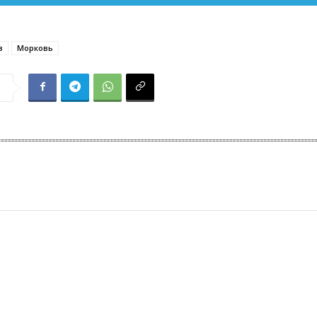
з
Морковь
я