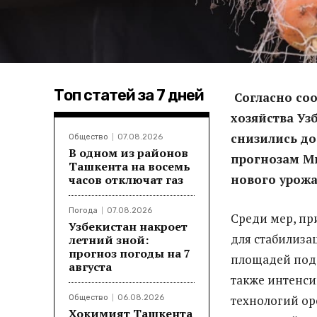
Топ статей за 7 дней
Согласно со
хозяйства Уз
снизились до
Общество
07.08.2026
В одном из районов
прогнозам Ми
Ташкента на восемь
нового урожа
часов отключат газ
Погода
07.08.2026
Среди мер, п
Узбекистан накроет
для стабилиза
летний зной:
прогноз погоды на 7
площадей под 
августа
также интенси
технологий ор
Общество
06.08.2026
Хокимият Ташкента