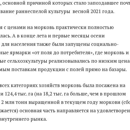
, основной причиной которых стало запоздавшее поч
евание раннеспелой культуры весной 2021 года.
я с ценами на морковь практически полностью
лась. А в конце лета и первые месяцы осени
для населения также были запущены социально-
ые ярмарки «от поля до потребителя», где морковь и
ые сельхозкультуры реализовывались по низким цен
мым поставкам продукции с полей прямо на базары.
 всех категориях хозяйств морковь была посажена на
124,4 тыс. га (на 18,2 тыс. га больше, чем в прошлом
ее 2 млн тонн выращенной в текущем году моркови (сб
жается) основная часть направляется на удовлетворе
внутреннего рынка.