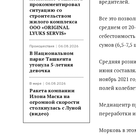
вредителей.
прокомментировал
ситуацию со
строительством
Все это позво
жилого комплекса
среднем от 20-
ООО «ORIGINAL
LYUKS SERVIS»
себестоимость
сумов (6,5-7,5 ц
Происшествия
06.08.2026
В Национальном
парке Ташкента
Средняя розни
утонула 5-летняя
июня составля
девочка
ноябрь 2021 го
В мире
06.08.2026
полей колеблет
Ракета компании
Илона Маска на
огромной скорости
Медиацентр пр
столкнулась с Луной
переработки и
(видео)
Морковь в это