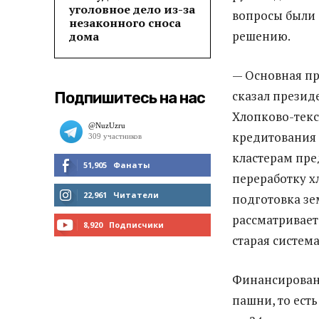
уголовное дело из-за
вопросы были 
незаконного сноса
решению.
дома
— Основная пр
сказал президе
Подпишитесь на нас
Хлопково-текс
кредитования 
кластерам пре
51,905
Фанаты
переработку х
МНЕ НРАВИТСЯ
22,961
Читатели
подготовка зе
рассматриваетс
ЧИТАТЬ
8,920
Подписчики
старая систем
ПОДПИСАТЬСЯ
Финансировани
пашни, то ест