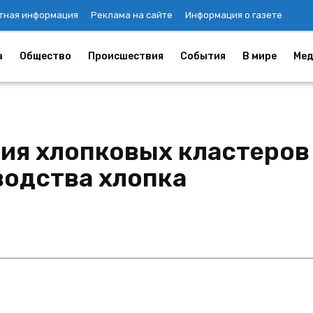
тная информация
Реклама на сайте
Информация о газете
а
Общество
Происшествия
События
В мире
Мед
ия хлопковых кластеров 
водства хлопка