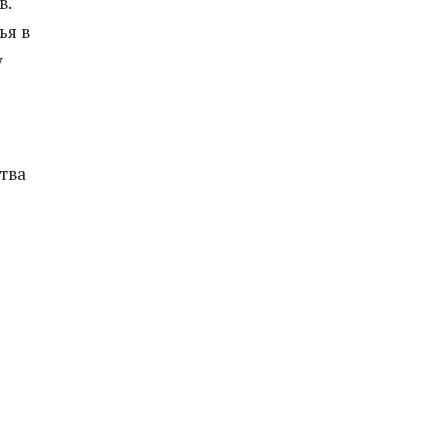
в.
ья в
у
тва
е