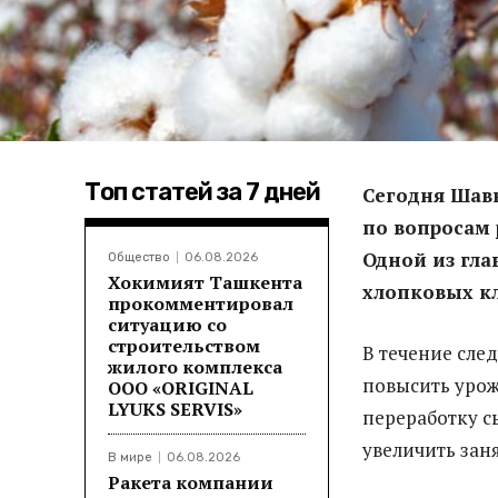
Топ статей за 7 дней
Сегодня Шав
по вопросам 
Одной из гла
Общество
06.08.2026
Хокимият Ташкента
хлопковых кл
прокомментировал
ситуацию со
строительством
В течение сле
жилого комплекса
повысить урож
ООО «ORIGINAL
LYUKS SERVIS»
переработку с
увеличить зан
В мире
06.08.2026
Ракета компании