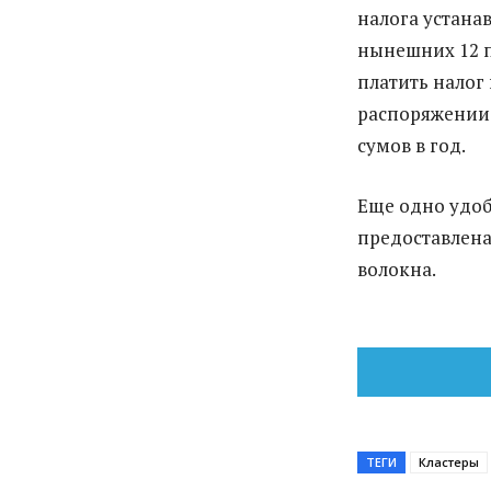
налога устанав
нынешних 12 п
платить налог 
распоряжении 
сумов в год.
Еще одно удоб
предоставлена
волокна.
ТЕГИ
Кластеры