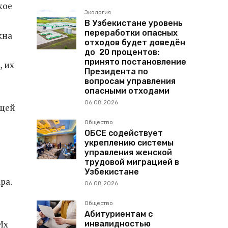
кое
Экология
В Узбекистане уровень
переработки опасных
кна
отходов будет доведён
до 20 процентов:
принято постановление
, их
Президента по
вопросам управления
опасными отходами
06.08.2026
бщей
Общество
ОБСЕ содействует
укреплению системы
управления женской
трудовой миграцией в
Узбекистане
ра.
06.08.2026
Общество
Абитуриентам с
Их
инвалидностью