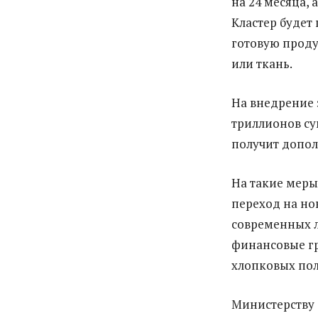
на 24 месяца, 
Кластер будет
готовую проду
или ткань.
На внедрение 
триллионов су
получит допол
На такие меры
переход на но
современных л
финансовые гр
хлопковых пол
Министерству 