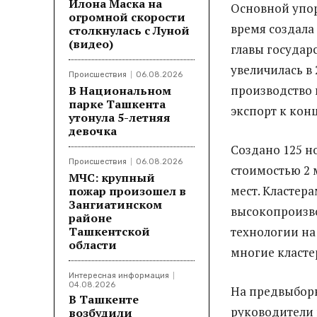
Илона Маска на
Основной упор
огромной скорости
время создала
столкнулась с Луной
(видео)
главы государ
увеличилась в 
Происшествия
06.08.2026
производство 
В Национальном
парке Ташкента
экспорт к кон
утонула 5-летняя
девочка
Создано 125 н
Происшествия
06.08.2026
стоимостью 2 
МЧС: крупный
мест. Кластер
пожар произошел в
Зангиатинском
высокопроизв
районе
Ташкентской
технологии на
области
многие кластер
Интересная информация
04.08.2026
На предвыборн
В Ташкенте
руководители 
возбудили