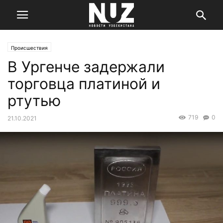
Происшествия
В Ургенче задержали
торговца платиной и
ртутью
719
0
21.10.2021