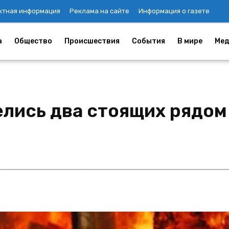
ктная информация
Реклама на сайте
Информация о газете
а
Общество
Происшествия
События
В мире
Мед
елись два стоящих рядом