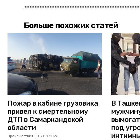
Больше похожих статей
Пожар в кабине грузовика
В Ташке
привел к смертельному
мужчину
ДТП в Самаркандской
вымогат
области
под угр
интимны
Происшествия
07.08.2026