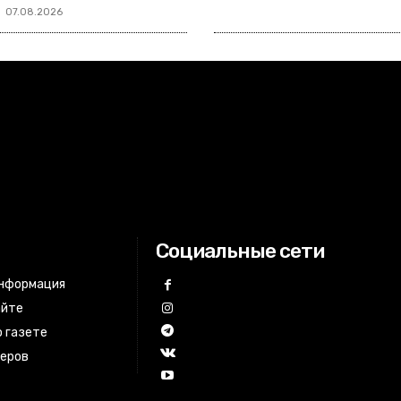
07.08.2026
Социальные сети
информация
айте
 газете
неров