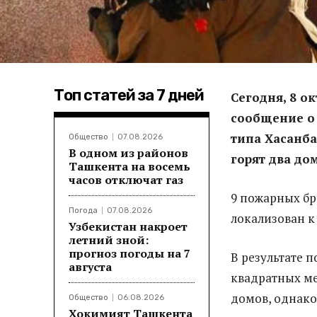
Топ статей за 7 дней
Сегодня, 8 о
сообщение о 
типа Хасанба
Общество
07.08.2026
В одном из районов
горят два до
Ташкента на восемь
часов отключат газ
9 пожарных бр
Погода
07.08.2026
локализован к 
Узбекистан накроет
летний зной:
прогноз погоды на 7
В результате 
августа
квадратных ме
домов, однако
Общество
06.08.2026
Хокимият Ташкента