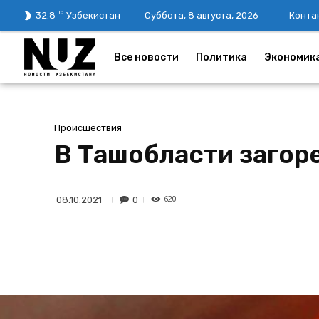
C
32.8
Узбекистан
Суббота, 8 августа, 2026
Конта
Все новости
Политика
Экономик
Происшествия
В Ташобласти загор
620
0
08.10.2021