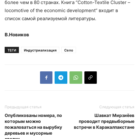
более чем в 80 странах. Книга “Cotton-Textile Cluster –
loсomotive of the economic development” входит в
список самой реализуемой литературы.
В.Новиков
ТЕГИ
Индустриализация
Село
Предыдущая статья
Следующая статья
Опубликованы номера, по
Шавкат Мирзиёев
которым можно
проводит предвыборные
пожаловаться на вырубку
встречи в Каракалпакстане
деревьев и мусорные
свалки