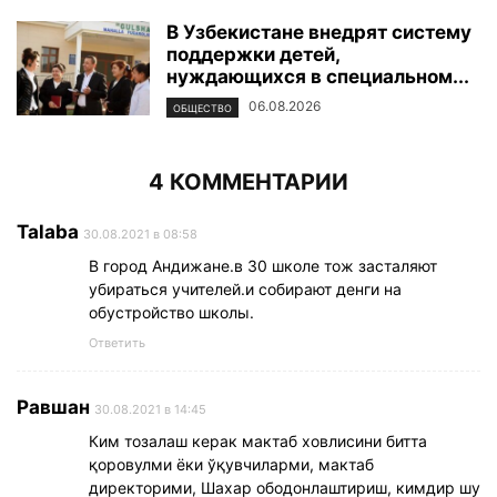
В Узбекистане внедрят систему
поддержки детей,
нуждающихся в специальном...
06.08.2026
ОБЩЕСТВО
4 КОММЕНТАРИИ
Talaba
30.08.2021 в 08:58
В город Андижане.в 30 школе тож засталяют
убираться учителей.и собирают денги на
обустройство школы.
Ответить
Равшан
30.08.2021 в 14:45
Ким тозалаш керак мактаб ховлисини битта
қоровулми ёки ўқувчиларми, мактаб
директорими, Шахар ободонлаштириш, кимдир шу