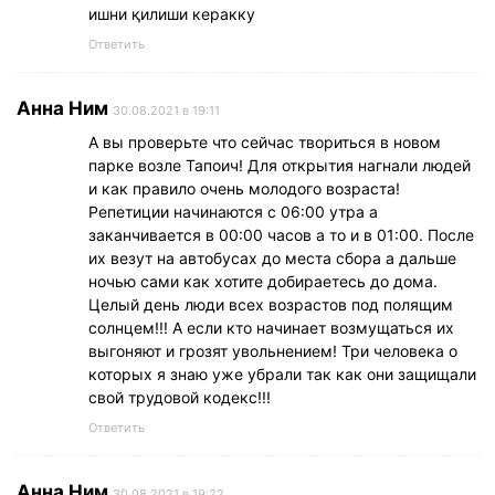
ишни қилиши керакку
Ответить
Анна Ним
30.08.2021 в 19:11
А вы проверьте что сейчас твориться в новом
парке возле Тапоич! Для открытия нагнали людей
и как правило очень молодого возраста!
Репетиции начинаются с 06:00 утра а
заканчивается в 00:00 часов а то и в 01:00. После
их везут на автобусах до места сбора а дальше
ночью сами как хотите добираетесь до дома.
Целый день люди всех возрастов под полящим
солнцем!!! А если кто начинает возмущаться их
выгоняют и грозят увольнением! Три человека о
которых я знаю уже убрали так как они защищали
свой трудовой кодекс!!!
Ответить
Анна Ним
30.08.2021 в 19:22