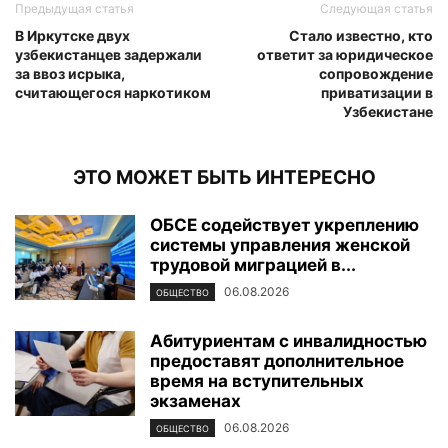
Предыдущая статья
Следующая статья
В Иркутске двух
Стало известно, кто
узбекистанцев задержали
ответит за юридическое
за ввоз исрыка,
сопровождение
считающегося наркотиком
приватизации в
Узбекистане
ЭТО МОЖЕТ БЫТЬ ИНТЕРЕСНО
ОБСЕ содействует укреплению
системы управления женской
трудовой миграцией в...
06.08.2026
ОБЩЕСТВО
Абитуриентам с инвалидностью
предоставят дополнительное
время на вступительных
экзаменах
06.08.2026
ОБЩЕСТВО