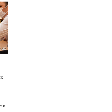
ых
ами