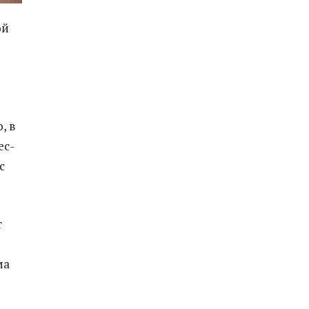
ой
, в
ес-
с
т
ма