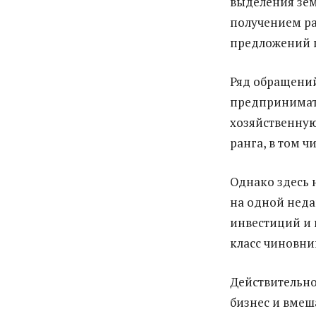
выделения зем
получением ра
предложений и
Ряд обращений
предпринимате
хозяйственную
ранга, в том ч
Однако здесь 
на одной неда
инвестиций и 
класс чиновник
Действительно
бизнес и вмеш