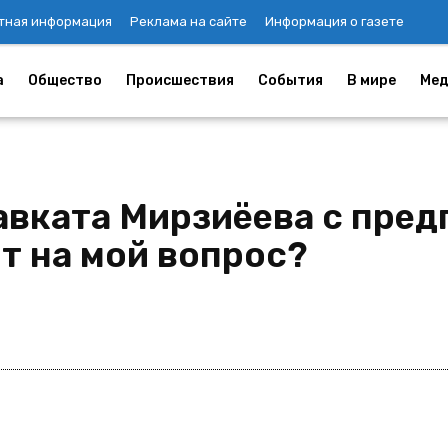
тная информация
Реклама на сайте
Информация о газете
а
Общество
Происшествия
События
В мире
Мед
вката Мирзиёева с пред
т на мой вопрос?