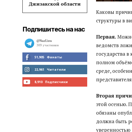
Джизакской области
Каковы причин
структуры в в
Подпишитесь на нас
Первая.
Можно
ведомств ложи
государства в
51,905
Фанаты
полном объёме
МНЕ НРАВИТСЯ
22,961
Читатели
среде, особе
представителя
ЧИТАТЬ
8,910
Подписчики
ПОДПИСАТЬСЯ
Вторая прич
этой осенью. 
обязаны опуб
должна быть р
уверенностью 