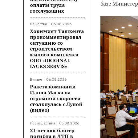
базе Министер
оплаты труда
госслужащих
Общество
06.08.2026
Хокимият Ташкента
прокомментировал
ситуацию со
строительством
жилого комплекса
ООО «ORIGINAL
LYUKS SERVIS»
В мире
06.08.2026
Ракета компании
Илона Маска на
огромной скорости
столкнулась с Луной
(видео)
Происшествия
05.08.2026
21-летняя блогер
погибла в ДТП в