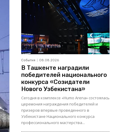
События
08.08.2026
В Ташкенте наградили
победителей национального
конкурса «Созидатели
Нового Узбекистана»
Сегодня в комплексе «Humo Arena» состоялась
церемония награждения победителей и
призеров впервые проведенного в
Узбекистане Национального конкурса
профессионального мастерства...