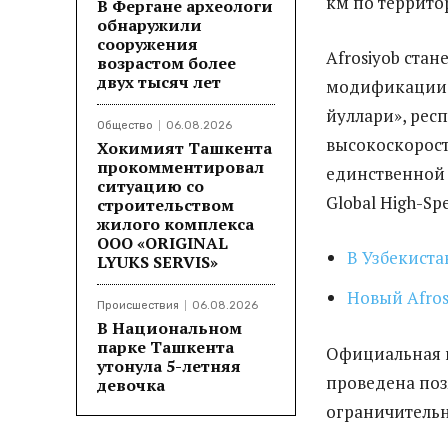
км по террито
В Фергане археологи
обнаружили
сооружения
Afrosiyob ста
возрастом более
двух тысяч лет
модификации в
йуллари», респ
Общество
06.08.2026
высокоскорост
Хокимият Ташкента
прокомментировал
единственной 
ситуацию со
Global High-Spe
строительством
жилого комплекса
ООО «ORIGINAL
В Узбекиста
LYUKS SERVIS»
Новый Afros
Происшествия
06.08.2026
В Национальном
парке Ташкента
Официальная ц
утонула 5-летняя
проведена поз
девочка
ограничитель