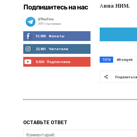
А
нна НИМ.
Подпишитесь на нас
51,905
Фанаты
МНЕ НРАВИТСЯ
22,961
Читатели
ТЕГИ
Afrosiyob
ЧИТАТЬ
8,920
Подписчики
ПОДПИСАТЬСЯ
Поделитьс
ОСТАВЬТЕ ОТВЕТ