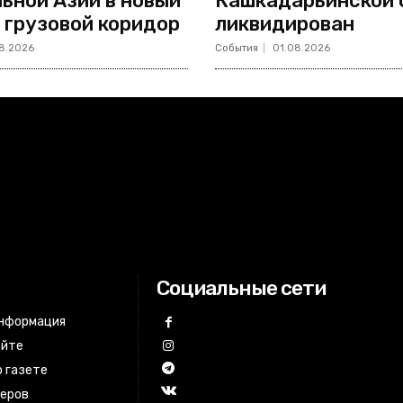
ьной Азии в новый
Кашкадарьинской 
 грузовой коридор
ликвидирован
8.2026
События
01.08.2026
Социальные сети
информация
айте
 газете
неров