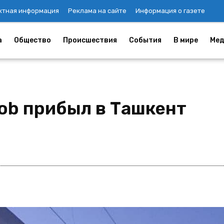
ктная информация
Реклама на сайте
Информация о газете
а
Общество
Происшествия
События
В мире
Мед
yob прибыл в Ташкент