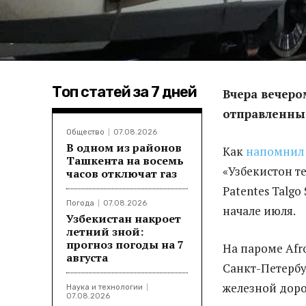
Топ статей за 7 дней
Вчера вечеро
отправленны
Общество
07.08.2026
В одном из районов
Как
напомни
Ташкента на восемь
«Узбекистон т
часов отключат газ
Patentes Talgo
Погода
07.08.2026
начале июля.
Узбекистан накроет
летний зной:
прогноз погоды на 7
На пароме Afro
августа
Санкт-Петербур
железной доро
Наука и технологии
07.08.2026