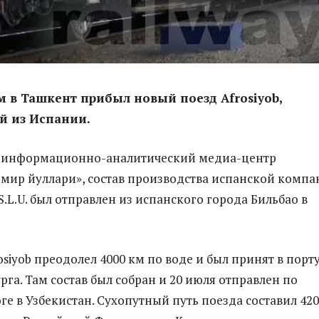
м в Ташкент прибыл новый поезд Afrosiyob,
й из Испании.
л
информационно-аналитический медиа-центр
емир йуллари», состав производства испанской комп
 S.L.U. был отправлен из испанского города Бильбао в
siyob преодолел 4000 км по воде и был принят в порт
га. Там состав был собран и 20 июля отправлен по
ге в Узбекистан. Сухопутный путь поезда составил 42