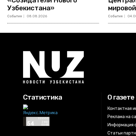
«Созидатели Нового
Централ
Узбекистана»
мировой
События
08.08.2026
События
04.0
Статистика
О газете
Контактная 
Реклама на с
Информация о
Статьи парт